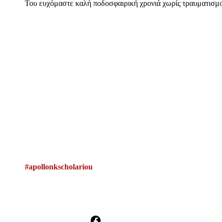
Του ευχόμαστε καλή ποδοσφαιρική χρονιά χωρίς τραυματισμο
#apollonkscholariou