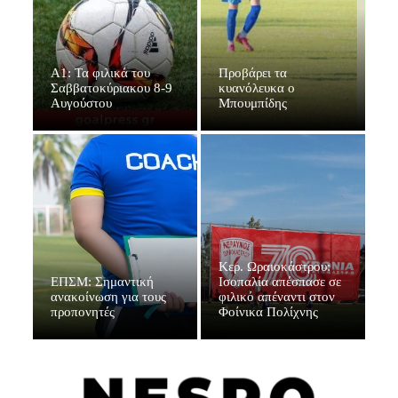
Α1: Τα φιλικά του
Προβάρει τα
Σαββατοκύριακου 8-9
κυανόλευκα ο
Αυγούστου
Μπουμπίδης
Κερ. Ωραιοκάστρου:
ΕΠΣΜ: Σημαντική
Ισοπαλία απέσπασε σε
ανακοίνωση για τους
φιλικό απέναντι στον
προπονητές
Φοίνικα Πολίχνης