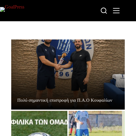
Πολύ σημαντική επιστροφή για Π.Α.Ο Κουφαλίων