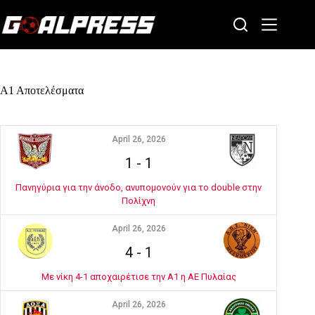
Skip
to
content
Α1 Αποτελέσματα
April 26, 2026
1
-
1
Πανηγύρια για την άνοδο, ανυπομονούν για το double στην
Πολίχνη
April 26, 2026
4
-
1
Με νίκη 4-1 αποχαιρέτισε την Α1 η ΑΕ Πυλαίας
April 26, 2026