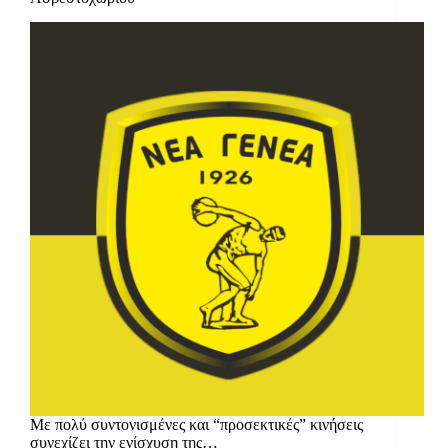
Με πολύ συντονισμένες και “προσεκτικές” κινήσεις
συνεχίζει την ενίσχυση της…