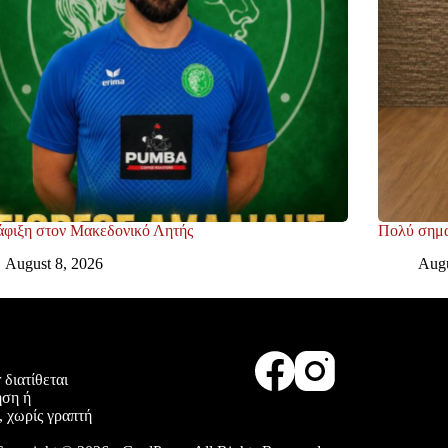
άφιξη στον Μακεδονικό Λητής
Πολύ σημα
August 8, 2026
Augu
 διατίθεται
ήση ή
, χωρίς γραπτή