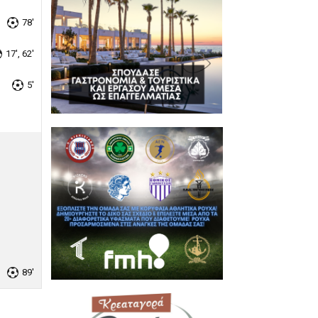
78'
17', 62'
5'
89'