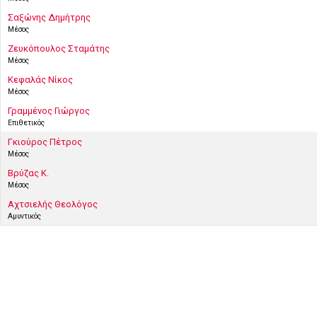
Σαξώνης Δημήτρης
Μέσος
Ζευκόπουλος Σταμάτης
Μέσος
Κεφαλάς Νίκος
Μέσος
Γραμμένος Γιώργος
Επιθετικός
Γκιούρος Πέτρος
Μέσος
Βρύζας Κ.
Μέσος
Αχτσιελής Θεολόγος
Αμυντικός