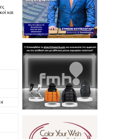
ες
κοί και
24