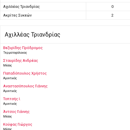
Αχιλλέας Τριανδρίας
0
Ακρίτες Συκεών
2
Αχιλλέας Τριανδρίας
Βεζυρίδης Πρόδρομος
Τερματοφύλακας
Σταυρίδης Ανδρέας
Μέσος
Παπαδόπουλος Χρήστος
Αμυντικός
Αναστασόπουλος Γιάννης
Αμυντικός
Τοπτσής Ι.
Αμυντικός
Άντσος Γιάννης
Μέσος
Κούφας Γιώργος
Μέσος