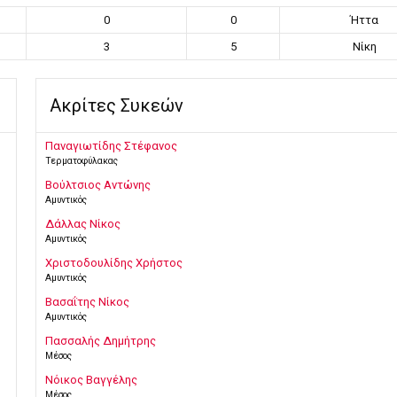
0
0
Ήττα
3
5
Νίκη
Ακρίτες Συκεών
Παναγιωτίδης Στέφανος
Τερματοφύλακας
Βούλτσιος Αντώνης
Αμυντικός
Δάλλας Νίκος
Αμυντικός
Χριστοδουλίδης Χρήστος
Αμυντικός
Βασαΐτης Νίκος
Αμυντικός
Πασσαλής Δημήτρης
Μέσος
Νόικος Βαγγέλης
Μέσος