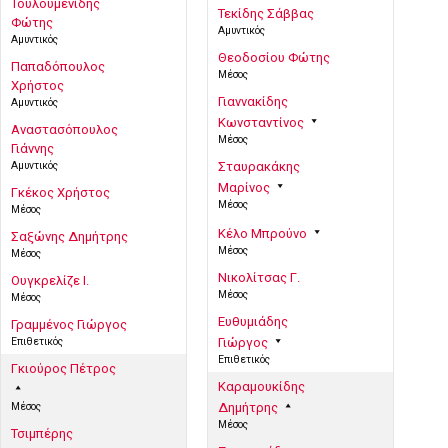
Τουλουμενίδης
Τεκίδης Σάββας
Φώτης
Αμυντικός
Αμυντικός
Θεοδοσίου Φώτης
Παπαδόπουλος
Μέσος
Χρήστος
Γιαννακίδης
Αμυντικός
Κωνσταντίνος
Αναστασόπουλος
Μέσος
Γιάννης
Αμυντικός
Σταυρακάκης
Μαρίνος
Γκέκος Χρήστος
Μέσος
Μέσος
Κέλο Μπρούνο
Σαξώνης Δημήτρης
Μέσος
Μέσος
Νικολίτσας Γ.
Ουγκρελίζε Ι.
Μέσος
Μέσος
Ευθυμιάδης
Γραμμένος Γιώργος
Επιθετικός
Γιώργος
Επιθετικός
Γκιούρος Πέτρος
Καραμουκίδης
Μέσος
Δημήτρης
Μέσος
Τσιμπέρης