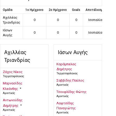
Ομάδα
1ο Ημίχρονο
2ο Ημίχρονο
Goals
Αποτέλεσμα
Αχιλλέας
0
0
0
Ισοπαλία
Τριανδρίας
Ιάσων
0
0
0
Ισοπαλία
Αυγής
Αχιλλέας
Ιάσων Αυγής
Τριανδρίας
Καράμπελας
Δημήτρης
Ζάχος Νίκος
Τερματοφύλακας
Τερματοφύλακας
Σαββίδης Παύλος
Μαρνασίδης
Αμυντικός
Κλεάνθης
Τσουφλίδης Φώτης
Αμυντικός
Αμυντικός
Αντωνούδης
Λαφτσίδης
Δημήτρης
Παναγιώτης
Αμυντικός
Αμυντικός