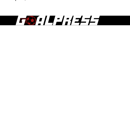
Τα άρθρα, οι δημοσιεύσεις και γενικά το περιεχόμενο του
goalpress.gr διατίθεται στους επισκέπτες αυστηρά για
προσωπική χρήση. Απαγορεύεται η χρήση ή αναδημοσίευση
του, σε οποιοδήποτε μέσο, μετά ή άνευ επεξεργασίας, χωρίς
γραπτή άδεια του εκδότη.
ΕΠΣ ΜΑΚΕΔΟΝΙΑΣ
Α1 ΕΡΑΣΙΤΕΧΝΙΚΗ
Α ΕΡΑΣΙΤΕΧΝΙΚΗ
Β ΕΡΑΣΙΤΕΧΝΙΚΗ
Γ ΕΡΑΣΙΤΕΧΝΙΚΗ