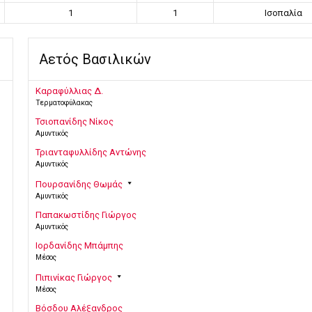
1
1
Ισοπαλία
Αετός Βασιλικών
Καραφύλλιας Δ.
Τερματοφύλακας
Τσιοπανίδης Νίκος
Αμυντικός
Τριανταφυλλίδης Αντώνης
Αμυντικός
Πουρσανίδης Θωμάς
Αμυντικός
Παπακωστίδης Γιώργος
Αμυντικός
Ιορδανίδης Μπάμπης
Μέσος
Πιπινίκας Γιώργος
Μέσος
Βόσδου Αλέξανδρος