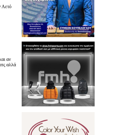
ν Αετό
και αν
ατς αλλά