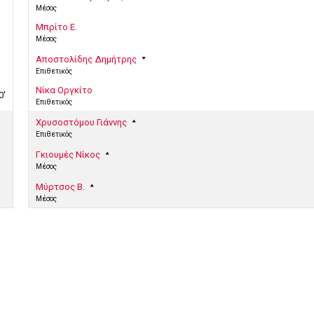
Μέσος
Μπρίτο Ε.
Μέσος
Αποστολίδης Δημήτρης
Επιθετικός
Νίκα Οργκίτο
0'
Επιθετικός
Χρυσοστόμου Γιάννης
Επιθετικός
Γκιουμές Νίκος
Μέσος
Μύρτσος Β.
Μέσος