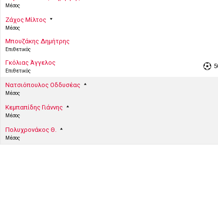
Μέσος
Ζάχος Μίλτος
Μέσος
Μπουζάκης Δημήτρης
Επιθετικός
Γκόλιας Άγγελος
5
Επιθετικός
Νατσιόπουλος Οδδυσέας
Μέσος
Κεμπαπίδης Γιάννης
Μέσος
Πολυχρονάκος Θ.
Μέσος