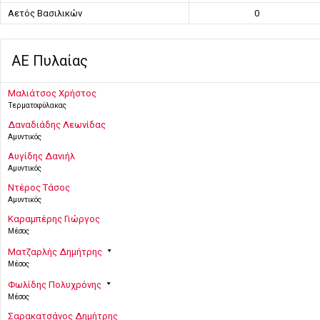
Αετός Βασιλικών
0
ΑΕ Πυλαίας
Μαλιάτσος Χρήστος
Τερματοφύλακας
Δαναδιάδης Λεωνίδας
Αμυντικός
Αυγίδης Δανιήλ
Αμυντικός
Ντέρος Τάσος
Αμυντικός
Καραμπέρης Γιώργος
Μέσος
Ματζαρλής Δημήτρης
Μέσος
Φωλίδης Πολυχρόνης
Μέσος
Σαρακατσάνος Δημήτρης