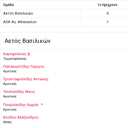
Ομάδα
1ο Ημίχρονο
Αετός Βασιλικών
0
ΑΟΚ Αγ. Αθανασίου
1
Αετός Βασιλικών
Καραφύλλιας Δ.
Τερματοφύλακας
Παπακωστίδης Γιώργος
Αμυντικός
Τριανταφυλλίδης Αντώνης
Αμυντικός
Τσιοπανίδης Νίκος
Αμυντικός
Πουρσανίδης Θωμάς
Αμυντικός
Βόσδου Αλέξανδρος
Μέσος