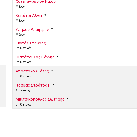
Χατζηαντωνίου Νίκος
Μέσος
Κοπάτσι Άλντι
Μέσος
Υψηλός Δημήτρης
Μέσος
Ξυντάς Σταύρος
Επιθετικός
Πιστόπουλος Γιάννης
Επιθετικός
Αποστόλου Τόλης
Επιθετικός
Γιοσμάς Στράτος Γ
Αμυντικός
Μπιτσικόπουλος Σωτήρης
Επιθετικός