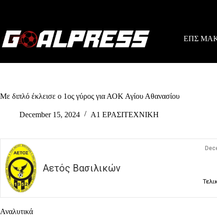
Skip
to
content
ΕΠΣ ΜΑ
Με διπλό έκλεισε ο 1ος γύρος για ΑΟΚ Αγίου Αθανασίου
December 15, 2024
Α1 ΕΡΑΣΙΤΕΧΝΙΚΗ
Dec
Αετός Βασιλικών
Τελι
Αναλυτικά