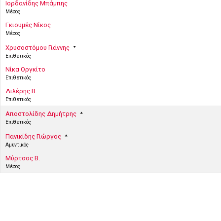
Ιορδανίδης Μπάμπης
Μέσος
Γκιουμές Νίκος
Μέσος
Χρυσοστόμου Γιάννης
Επιθετικός
Νίκα Οργκίτο
Επιθετικός
Διλέρης Β.
Επιθετικός
Αποστολίδης Δημήτρης
Επιθετικός
Πανικίδης Γιώργος
Αμυντικός
Μύρτσος Β.
Μέσος