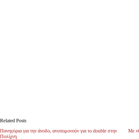
Related Posts
Πανηγύρια για την άνοδο, ανυπομονούν για το double στην
Με ν
Πολίχνη