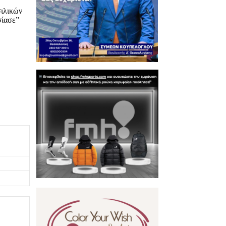
σιλικών
σίασε”