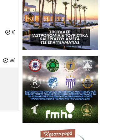
8'
88'