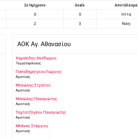
2ο Ημίχρονο
Goals
Αποτέλεσμα
0
0
Ήττα
2
3
Νίκη
ΑΟΚ Αγ. Αθανασίου
Χαμαλίδης Θεόδωρος
Τερματοφύλακας
Παπαδημητρίου Γιώργος
Αμυντικός
Μανώλης Στράτος
Αμυντικός
Μανώλης Παναγιώτης
Αμυντικός
Ταχτατζόγλου Παναγιώτης
Αμυντικός
Μπένας Στέργιος
Αμυντικός