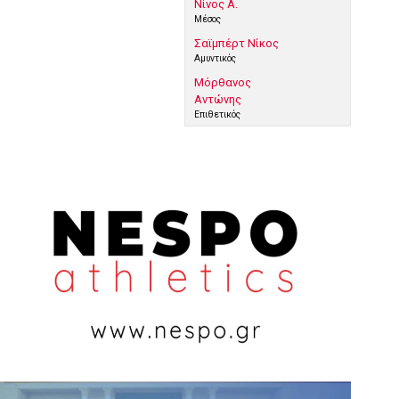
Νίνος Α.
Μέσος
Σαϊμπέρτ Νίκος
Αμυντικός
Μόρθανος
Αντώνης
Επιθετικός