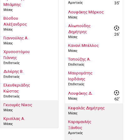
Αμυντικός
35'
Μπάμπης
Μέσος
Λουφάκης Μάρκος
Μέσος
Βόσδου
Αλέξανδρος
Αλωπούδης
Μέσος
Δημήτρης
26'
Μέσος
Γιαννούλης Α.
Μέσος
Κανανί Μπέλλος
Μέσος
Χρυσοστόμου
Γιάννης
Τοπούζης Α.
Επιθετικός
Επιθετικός
Διλέρης Β.
Μαυρομάτης
Επιθετικός
Ιορδάνης
Επιθετικός
Ελευθεριάδης
Κώστας
Λουφάκης Δ.
Επιθετικός
Μέσος
62'
Γκιουμές Νίκος
Κεφαλάς Δημήτρης
Μέσος
Μέσος
Κρισίλας Α.
Καραμανλής
Μέσος
Ξάνθος
Αμυντικός