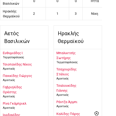
0
0
0
Ήττα
Βασιλικών
Ηρακλής
2
1
3
Νίκη
Θερμαϊκού
Αετός
Ηρακλής
Βασιλικών
Θερμαϊκού
Ευθυμιάδης Ι.
Μπαλικτσής
Τερματοφύλακας
Σωτήρης
Τερματοφύλακας
Τσιοπανίδης Νίκος
Αμυντικός
Τσαχουρίδης
Στέλιος
Πανικίδης Γιώργος
Αμυντικός
Αμυντικός
Τσαλουκίδης
Γαβριηλίδης
Γιάννης
Ορέστης
Αμυντικός
Αμυντικός
Ράντζα Άρμπι
Ρίνα Γκάμπριελ
Αμυντικός
Αμυντικός
Καλίδης Πάρης
Ιορδανίδης