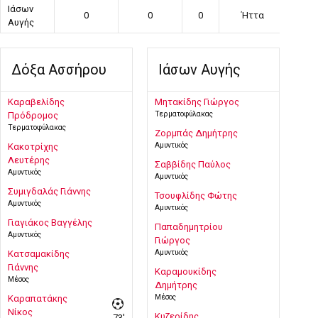
Ιάσων
0
0
0
Ήττα
Αυγής
Δόξα Ασσήρου
Ιάσων Αυγής
Καραβελίδης
Μητακίδης Γιώργος
Τερματοφύλακας
Πρόδρομος
Τερματοφύλακας
Ζορμπάς Δημήτρης
Αμυντικός
Κακοτρίχης
Λευτέρης
Σαββίδης Παύλος
Αμυντικός
Αμυντικός
Συμιγδαλάς Γιάννης
Τσουφλίδης Φώτης
Αμυντικός
Αμυντικός
Γιαγιάκος Βαγγέλης
Παπαδημητρίου
Αμυντικός
Γιώργος
Αμυντικός
Κατσαμακίδης
Γιάννης
Καραμουκίδης
Μέσος
Δημήτρης
Μέσος
Καραπατάκης
Νίκος
Κυζερίδης
73'