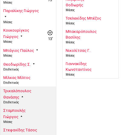
Μέσος
Θοδωρής
Μέσος
Παραλίκης Γιώργος
Τσελεκίδης Μπέζος
Μέσος
Μέσος
Κουκουρίγκος
Μπακαρόπουλος
Γιώργος
Βασίλης
13'
Μέσος
Μέσος
Μπάγιος Παύλος
Νικολίτσας Γ.
Μέσος
Μέσος
Γιαννακίδης
Θεοδωρίδης Σ.
Κωνσταντίνος
Επιθετικός
Μέσος
Μίλκας Μίλτος
Επιθετικός
Τρικαλόπουλος
Θανάσης
Επιθετικός
Σταμπουλής
Γιώργος
Μέσος
Στεφανίδης Τάσος