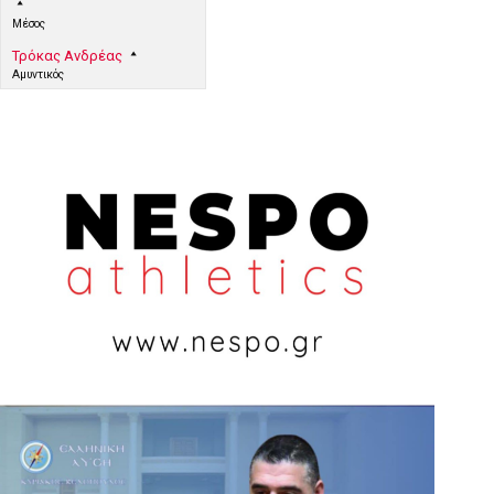
Μέσος
Τρόκας Ανδρέας
Αμυντικός