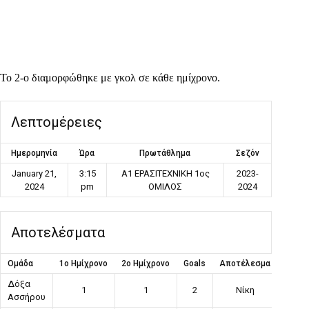
Το 2-ο διαμορφώθηκε με γκολ σε κάθε ημίχρονο.
Λεπτομέρειες
Ημερομηνία
Ώρα
Πρωτάθλημα
Σεζόν
January 21,
3:15
Α1 ΕΡΑΣΙΤΕΧΝΙΚΗ 1ος
2023-
2024
pm
ΟΜΙΛΟΣ
2024
Αποτελέσματα
Ομάδα
1ο Ημίχρονο
2ο Ημίχρονο
Goals
Αποτέλεσμα
Δόξα
1
1
2
Νίκη
Ασσήρου