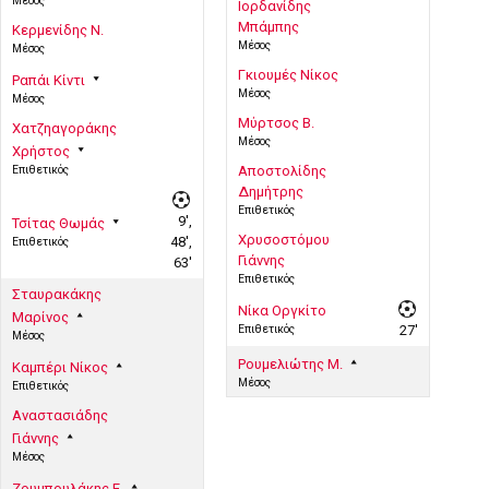
Μέσος
Ιορδανίδης
Μπάμπης
Κερμενίδης Ν.
Μέσος
Μέσος
Γκιουμές Νίκος
Ραπάι Κίντι
Μέσος
Μέσος
Μύρτσος Β.
Χατζηαγοράκης
Μέσος
Χρήστος
Επιθετικός
Αποστολίδης
Δημήτρης
Επιθετικός
9',
Τσίτας Θωμάς
Χρυσοστόμου
48',
Επιθετικός
Γιάννης
63'
Επιθετικός
Σταυρακάκης
Νίκα Οργκίτο
Μαρίνος
Επιθετικός
27'
Μέσος
Ρουμελιώτης Μ.
Καμπέρι Νίκος
Μέσος
Επιθετικός
Αναστασιάδης
Γιάννης
Μέσος
Ζουμπουλάκης Ε.