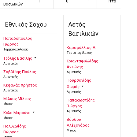
1
0
1
Ήττα
Βασιλικών
Εθνικός Σοχού
Αετός
Βασιλικών
Παπαδόπουλος
Γιώργος
Καραφύλλιας Δ.
Τερματοφύλακας
Τερματοφύλακας
Τζόλης Βασίλης
Τριανταφυλλίδης
Αμυντικός
Αντώνης
Σαββίδης Παύλος
Αμυντικός
Αμυντικός
Πουρσανίδης
Κεφαλάς Χρήστος
Θωμάς
Αμυντικός
Αμυντικός
Μίλκας Μίλτος
Παπακωστίδης
Μέσος
Γιώργος
Αμυντικός
Κέλο Μπρούνο
Μέσος
Βόσδου
Αλέξανδρος
Πολυζωίδης
Μέσος
Γιώργος