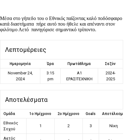
Μέσα στο γήπεδο του ο Εθνικός παίζοντας καλό ποδόσφαιρο
κατά διαστήματα πήρε αυτό που ήθελε και απέναντι στον
φιλότιμο Αετό πανηγύρισε σημαντικό τρίποντο.
Λεπτομέρειες
Ημερομηνία
Ώρα
Πρωτάθλημα
Σεζόν
November 24,
3:15
Α1
2024-
2024
pm
ΕΡΑΣΙΤΕΧΝΙΚΗ
2025
Αποτελέσματα
Ομάδα
1ο Ημίχρονο
2ο Ημίχρονο
Goals
Αποτέλεσμα
Εθνικός
1
2
3
Νίκη
Σοχού
Αετός