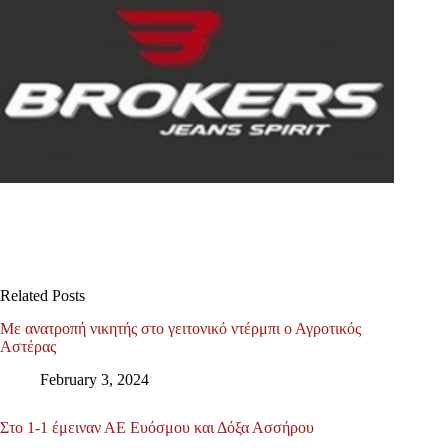
Related Posts
Με ανατροπή νικητής στο γειτονικό ντέρμπι ο Αγροτικός
Αστέρας
February 3, 2024
Στο 1-1 έμειναν ΑΕ Ευόσμου και Δόξα Ασσήρου