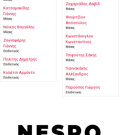
Ζαχαριάδης Δαβίδ
Κατσαμακίδης
Μέσος
Γιάννης
Φουρτζίου
Μέσος
Απόστολος
Νόικος Βαγγέλης
Μέσος
Μέσος
Κωνστάνογλου
Ζαγναφέρης
Κωνσταντίνος
Γιάννης
Μέσος
Επιθετικός
Τσιφούτης Σάκης
Πολίτης Δημήτρης
Μέσος
Επιθετικός
Γιαννακάκης
Κολέτσι Αρμάντο
Αλέξανδρος
Επιθετικός
Μέσος
Παρούσης Γιώργος
Επιθετικός