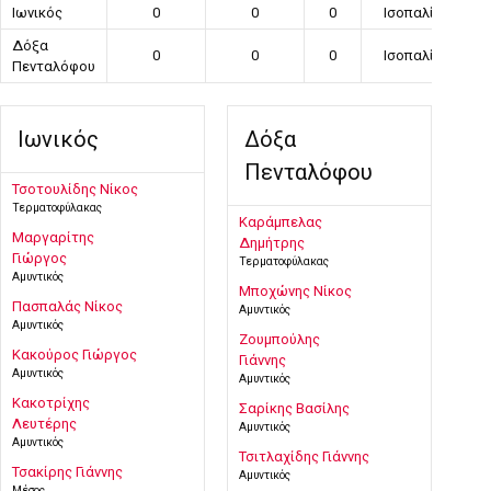
Ιωνικός
0
0
0
Ισοπαλία
Δόξα
0
0
0
Ισοπαλία
Πενταλόφου
Ιωνικός
Δόξα
Πενταλόφου
Τσοτουλίδης Νίκος
Τερματοφύλακας
Καράμπελας
Μαργαρίτης
Δημήτρης
Γιώργος
Τερματοφύλακας
Αμυντικός
Μποχώνης Νίκος
Πασπαλάς Νίκος
Αμυντικός
Αμυντικός
Ζουμπούλης
Κακούρος Γιώργος
Γιάννης
Αμυντικός
Αμυντικός
Κακοτρίχης
Σαρίκης Βασίλης
Λευτέρης
Αμυντικός
Αμυντικός
Τσιτλαχίδης Γιάννης
Τσακίρης Γιάννης
Αμυντικός
Μέσος