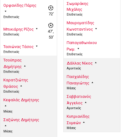
Σωμαράκης
Ορφανίδης Πάρης
Μιχάλης
72'
Επιθετικός
Επιθετικός
Μαυροματίδης
Μπικιάρης Ρίζος
Κωνσταντίνος
47',
Επιθετικός
Επιθετικός
53'
Παπαγαθωνίκου
Τασιώνας Τάσος
Ρωμ.
Επιθετικός
Επιθετικός
Τσούπρας
Δάλλας Νίκος
Δημήτρης
Αμυντικός
Επιθετικός
Πασχαλίδης
Καρατζιώτης
Παναγιώτης
Θράσος
Μέσος
Επιθετικός
Σαββατιανός
Κεφαλάς Δημήτρης
Άγγελος
Αμυντικός
Μέσος
Κυπριανίδης
Σαξώνης Δημήτρης
Συμεών
Μέσος
Μέσος