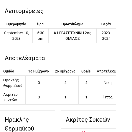
Λεπτομέρειες
Ημερομηνία
Ώρα
Πρωτάθλημα
Σεζόν
September 10,
5:30
Α1 ΕΡΑΣΙΤΕΧΝΙΚΗ 2ος
2023-
2023
pm
ΟΜΙΛΟΣ
2024
Αποτελέσματα
Ομάδα
1ο Ημίχρονο
2ο Ημίχρονο
Goals
Αποτέλεσμα
Ηρακλής
0
4
4
Νίκη
Θερμαϊκού
Ακρίτες
0
1
1
Ήττα
Συκεών
Ηρακλής
Ακρίτες Συκεών
Θερμαϊκού