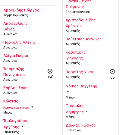
Παναγιωτίδης
Στέφανος
Αβραμίδης Γιώργος
Τερματοφύλακας
Τερματοφύλακας
Χριστοδουλίδης
Αποστολίδης
Χρήστος
Θάνος
Αμυντικός
Αμυντικός
Βούλτσιος Αντώνης
Πάρταλης Αλέξης
Αμυντικός
Αμυντικός
Κασαπίδης
Αλίγια Γκέρσι
Γρηγόρης
Αμυντικός
Αμυντικός
Τσιαμπάζης
Βασαΐτης Νίκος
Παναγιώτης
64'
Αμυντικός
55'
Αμυντικός
Νόικος Βαγγέλης
Σάββας Σάκης
Αμυντικός
Μέσος
Κώστας
Πασσαλής
Κωνσταντίνος
Δημήτρης
Μέσος
Μέσος
Τσαλαγράδας
Δάλλας Γιώργος
Αργύρης
Επιθετικός
Επιθετικός