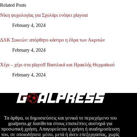
Related Posts
Νίκη ψυχολογίας για Σχολάρι ενόψει playout
February 4, 2024
ΔΑΚ Συκεών: απόρθητο κάστρο η έδρα των Ακριτών
February 4, 2024
Χέρι – χέρι στα playoff Βασιλικά και Ηρακλής Θερμαϊκού
February 4, 2024
Τα άρθρα, οι δημοσιεύσεις και γενικά το περιεχόμενο του
goalpress.gr διατίθεται στους επισκέπτες αυστηρά για
προσωπική χρήση. Απαγορεύεται η χρήση ή αναδημοσίευση
του, σε οποιοδήποτε μέσο, μετά ή άνευ επεξεργασίας, χωρίς