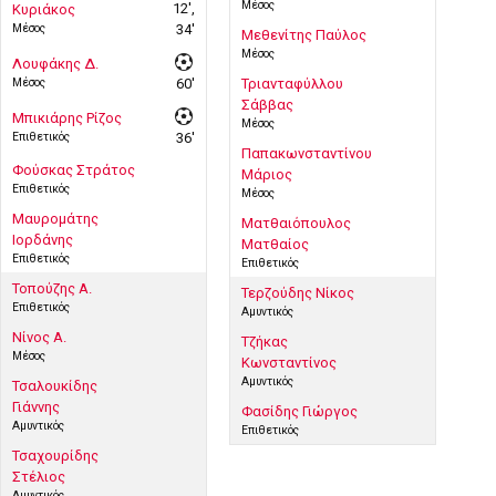
Μέσος
12',
Κυριάκος
Μέσος
34'
Μεθενίτης Παύλος
Μέσος
Λουφάκης Δ.
Μέσος
60'
Τριανταφύλλου
Σάββας
Μπικιάρης Ρίζος
Μέσος
Επιθετικός
36'
Παπακωνσταντίνου
Φούσκας Στράτος
Μάριος
Επιθετικός
Μέσος
Μαυρομάτης
Ματθαιόπουλος
Ιορδάνης
Ματθαίος
Επιθετικός
Επιθετικός
Τοπούζης Α.
Τερζούδης Νίκος
Επιθετικός
Αμυντικός
Νίνος Α.
Τζήκας
Μέσος
Κωνσταντίνος
Αμυντικός
Τσαλουκίδης
Γιάννης
Φασίδης Γιώργος
Αμυντικός
Επιθετικός
Τσαχουρίδης
Στέλιος
Αμυντικός