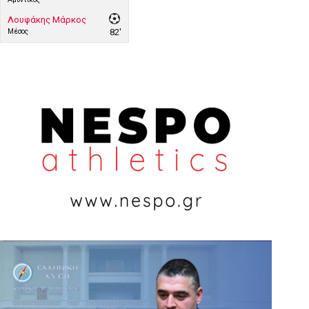
Λουφάκης Μάρκος
Μέσος
82'