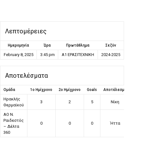
Λεπτομέρειες
Ημερομηνία
Ώρα
Πρωτάθλημα
Σεζόν
February 8, 2025
3:45 pm
Α1 ΕΡΑΣΙΤΕΧΝΙΚΗ
2024-2025
Αποτελέσματα
Ομάδα
1ο Ημίχρονο
2ο Ημίχρονο
Goals
Αποτέλεσμα
Ηρακλής
3
2
5
Νίκη
Θερμαϊκού
ΑΟ Ν.
Ραιδεστός
0
0
0
Ήττα
– Δέλτα
360