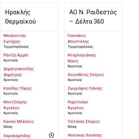
Ηρακλής
ΑΟ Ν. Ραιδεστός
Θερμαϊκού
– Δέλτα 360
Μπαλικτσής
Γιαννάκος
Σωτήρης
Αποστόλης
Τερματοφύλακας
Τερματοφύλακας
Ράντζα Άρμπι
Νταρλαγιάννης
Αμυντικός
Νίκος
Αμυντικός
Δημητρακούδης
Δημήτρης
Λογοθέτης Σπύρος
Αμυντικός
Αμυντικός
Καλίδης Πάρης
Ζωγράφος Γιάννης
Αμυντικός
Αμυντικός
Μουτζούρης
Λαμτσούρι
Άγγελος
Άγγελος
Αμυντικός
Αμυντικός
Κανανί Μπέλλος
Τσίτσκας Σπύρος
Μέσος
Μέσος
Φούσκας Θανάσης
Χαραλαμπίδης