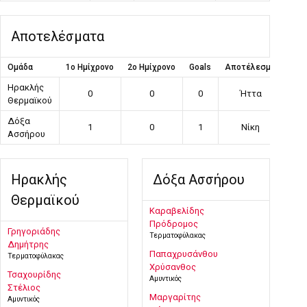
Αποτελέσματα
Ομάδα
1ο Ημίχρονο
2ο Ημίχρονο
Goals
Αποτέλεσμα
Ηρακλής
0
0
0
Ήττα
Θερμαϊκού
Δόξα
1
0
1
Νίκη
Ασσήρου
Ηρακλής
Δόξα Ασσήρου
Θερμαϊκού
Καραβελίδης
Πρόδρομος
Γρηγοριάδης
Τερματοφύλακας
Δημήτρης
Παπαχρυσάνθου
Τερματοφύλακας
Χρύσανθος
Τσαχουρίδης
Αμυντικός
Στέλιος
Μαργαρίτης
Αμυντικός