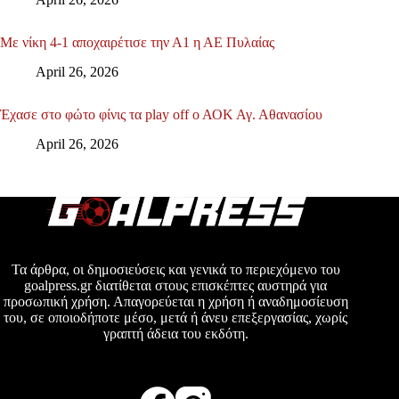
Με νίκη 4-1 αποχαιρέτισε την Α1 η ΑΕ Πυλαίας
April 26, 2026
Έχασε στο φώτο φίνις τα play off ο ΑΟΚ Αγ. Αθανασίου
April 26, 2026
Τα άρθρα, οι δημοσιεύσεις και γενικά το περιεχόμενο του
goalpress.gr διατίθεται στους επισκέπτες αυστηρά για
προσωπική χρήση. Απαγορεύεται η χρήση ή αναδημοσίευση
του, σε οποιοδήποτε μέσο, μετά ή άνευ επεξεργασίας, χωρίς
γραπτή άδεια του εκδότη.