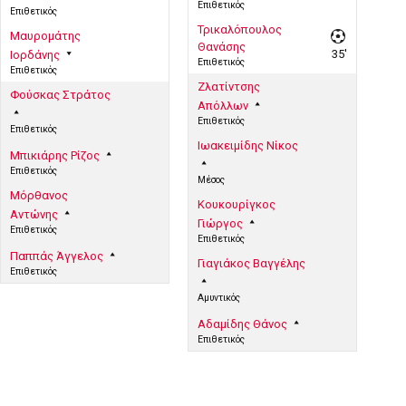
Επιθετικός
Επιθετικός
Τρικαλόπουλος
Μαυρομάτης
Θανάσης
35'
Ιορδάνης
Επιθετικός
Επιθετικός
Ζλατίντσης
Φούσκας Στράτος
Απόλλων
Επιθετικός
Επιθετικός
Ιωακειμίδης Νίκος
Μπικιάρης Ρίζος
Επιθετικός
Μέσος
Μόρθανος
Κουκουρίγκος
Αντώνης
Γιώργος
Επιθετικός
Επιθετικός
Παππάς Άγγελος
Γιαγιάκος Βαγγέλης
Επιθετικός
Αμυντικός
Αδαμίδης Θάνος
Επιθετικός