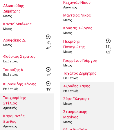
Κεχαγιάς Νίκος
Αλωπούδης
Αμυντικός
Δημήτρης
Μάντζιος Νίκος
Μέσος
Μέσος
Κανανί Μπέλλος
Κούφας Γιώργος
Μέσος
Μέσος
Λουφάκης Δ.
Πεκρίδης
6',
Μέσος
11',
Παναγιώτης
45'
Μέσος
82'
Φούσκας Στράτος
Γραμμένος Γιώργος
Επιθετικός
Μέσος
Τοπούζης Α.
Ταχάτος Δημήτρης
Επιθετικός
72'
Επιθετικός
Κυριακίδης Γιάννης
Αζούδης Χάρης
Επιθετικός
19'
Επιθετικός
Τσαχουρίδης
Σέφα Όλιγκερτ
Στέλιος
Μέσος
Αμυντικός
Σταυρακάκης
Καραμανλής
Μαρίνος
Ξάνθος
Μέσος
Αμυντικός
Ράμα Άντζελο