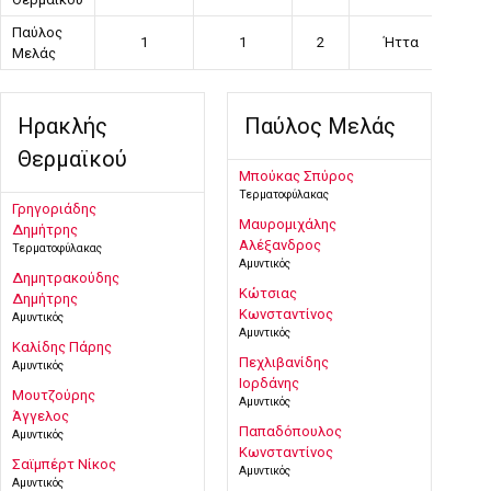
Παύλος
1
1
2
Ήττα
Μελάς
Ηρακλής
Παύλος Μελάς
Θερμαϊκού
Μπούκας Σπύρος
Τερματοφύλακας
Γρηγοριάδης
Μαυρομιχάλης
Δημήτρης
Αλέξανδρος
Τερματοφύλακας
Αμυντικός
Δημητρακούδης
Κώτσιας
Δημήτρης
Κωνσταντίνος
Αμυντικός
Αμυντικός
Καλίδης Πάρης
Πεχλιβανίδης
Αμυντικός
Ιορδάνης
Μουτζούρης
Αμυντικός
Άγγελος
Παπαδόπουλος
Αμυντικός
Κωνσταντίνος
Σαϊμπέρτ Νίκος
Αμυντικός
Αμυντικός