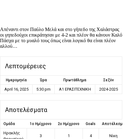
Απέναντι στον Παύλο Μελά και στο γήπεδο της Χαλάστρας
οι γηπεδούχοι επικράτησαν με 4-2 και πλέον θα κάνουν Καλό
Πάσχα με το μυαλό τους όπως είναι λογικό θα είναι πλέον
αλλού…
Λεπτομέρειες
Ημερομηνία
Ώρα
Πρωτάθλημα
Σεζόν
April 16, 2025
5:30 pm
Α1 ΕΡΑΣΙΤΕΧΝΙΚΗ
2024-2025
Αποτελέσματα
Ομάδα
1ο Ημίχρονο
2ο Ημίχρονο
Goals
Αποτέλεσμα
Ηρακλής
3
1
4
Νίκη
Θερμαϊκού