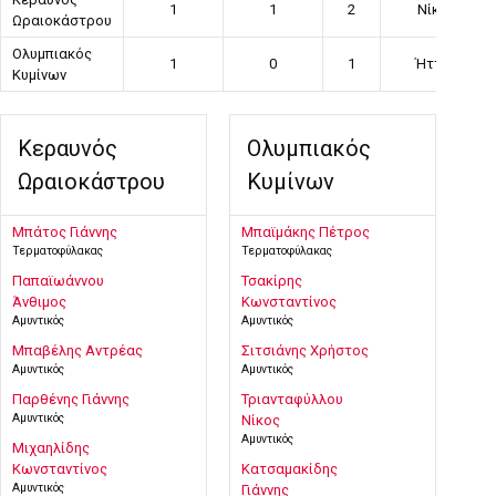
1
1
2
Νίκη
Ωραιοκάστρου
Ολυμπιακός
1
0
1
Ήττα
Κυμίνων
Κεραυνός
Ολυμπιακός
Ωραιοκάστρου
Κυμίνων
Μπάτος Γιάννης
Μπαϊμάκης Πέτρος
Τερματοφύλακας
Τερματοφύλακας
Παπαϊωάννου
Τσακίρης
Άνθιμος
Κωνσταντίνος
Αμυντικός
Αμυντικός
Μπαβέλης Αντρέας
Σιτσιάνης Χρήστος
Αμυντικός
Αμυντικός
Παρθένης Γιάννης
Τριανταφύλλου
Αμυντικός
Νίκος
Αμυντικός
Μιχαηλίδης
Κωνσταντίνος
Κατσαμακίδης
Αμυντικός
Γιάννης