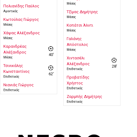
Μέσος
Πολιανίδης Παύλος
Αμυντικός
Τζίμας Δημήτρης
Μέσος
Κωτούλας Γιώργος
Μέσος
Κοπάτσι Άλντι
Μέσος
Χάψας Αλέξανδρος
Μέσος
Γαλάνης
Απόστολος
Καρανδρέας
Μέσος
Αλέξανδρος
40'
Μέσος
Χιντασέλι
Αλέξανδρος
Τσινικάλης
28'
Επιθετικός
Κωνσταντίνος
62'
Επιθετικός
Προβατίδης
Χρήστος
Νιανιάς Γιώργος
Επιθετικός
Επιθετικός
Ζαρμπής Δημήτρης
Επιθετικός