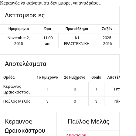
Κεραυνός να φαίνεται ότι δεν μπορεί να αντιδράσει.
Λεπτομέρειες
Ημερομηνία
Ώρα
Πρωτάθλημα
Σεζόν
November 2,
11:00
Α1
2025-
2025
am
ΕΡΑΣΙΤΕΧΝΙΚΗ
2026
Αποτελέσματα
Ομάδα
1ο Ημίχρονο
2ο Ημίχρονο
Goals
Αποτέλεσμα
Κεραυνός
1
0
1
Ήττα
Ωραιοκάστρου
Παύλος Μελάς
3
0
3
Νίκη
Κεραυνός
Παύλος Μελάς
Ωραιοκάστρου
Αθανασίου