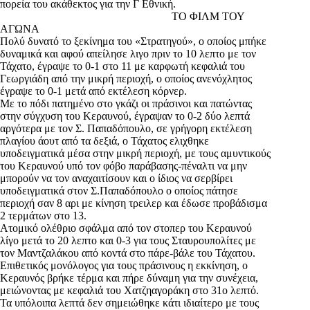
πορεία του ακάθεκτος για την Γ Εθνική.
ΤΟ ΦΙΛΜ ΤΟΥ
ΑΓΩΝΑ
Πολύ δυνατό το ξεκίνημα του «Στρατηγού», ο οποίος μπήκε
δυναμικά και αφού απείλησε λιγο πριν το 10 λεπτο με τον
Τάχατο, έγραψε το 0-1 στο 11 με καρφωτή κεφαλιά του
Γεωργιάδη από την μικρή περιοχή, ο οποίος ανενόχλητος
έγραψε το 0-1 μετά από εκτέλεση κόρνερ.
Με το πόδι πατημένο στο γκάζι οι πράσινοι και πατώντας
στην σύγχυση του Κεραυνού, έγραψαν το 0-2 δύο λεπτά
αργότερα με τον Σ. Παπαδόπουλο, σε γρήγορη εκτέλεση
πλαγίου άουτ από τα δεξιά, ο Τάχατος ελιχθηκε
υποδειγματικά μέσα στην μικρή περιοχή, με τους αμυντικούς
του Κεραυνού υπό τον φόβο παράβασης-πέναλτι να μην
μπορούν να τον αναχαιτίσουν και ο ίδιος να σερβίρει
υποδειγματικά στον Σ.Παπαδόπουλο ο οποίος πάτησε
περιοχή σαν 8 αρι με κίνηση τρειλερ και έδωσε προβάδισμα
2 τερμάτων στο 13.
Ατομικό ολέθριο σφάλμα από τον στοπερ του Κεραυνού
λίγο μετά το 20 λεπτο και 0-3 για τους Σταυρουπολίτες με
τον Μαντζαλάκου από κοντά στο πάρε-βάλε του Τάχατου.
Επιθετικός μονόλογος για τους πράσινους η εκκίνηση, ο
Κεραυνός βρήκε τέρμα και πήρε δύναμη για την συνέχεια,
μειώνοντας με κεφαλιά του Χατζηαγοράκη στο 31ο λεπτό.
Τα υπόλοιπα λεπτά δεν σημειώθηκε κάτι ιδιαίτερο με τους