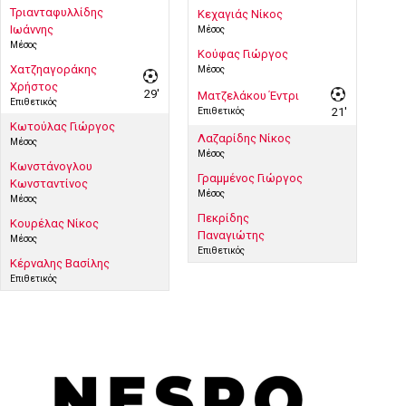
Τριανταφυλλίδης
Κεχαγιάς Νίκος
Ιωάννης
Μέσος
Μέσος
Κούφας Γιώργος
Χατζηαγοράκης
Μέσος
Χρήστος
29'
Ματζελάκου Έντρι
Επιθετικός
Επιθετικός
21'
Κωτούλας Γιώργος
Λαζαρίδης Νίκος
Μέσος
Μέσος
Κωνστάνογλου
Γραμμένος Γιώργος
Κωνσταντίνος
Μέσος
Μέσος
Πεκρίδης
Κουρέλας Νίκος
Παναγιώτης
Μέσος
Επιθετικός
Κέρναλης Βασίλης
Επιθετικός