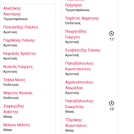
Γρηγόρης
Αλεξάκης
Τερματοφύλακας
Λευτέρης
Ταχάτος Δημήτρης
Τερματοφύλακας
Επιθετικός
Πολιανίδης Παύλος
Γεωργιάδης
Αμυντικός
Γιώργος
11'
Παρθένης Γιάννης
Αμυντικός
Αμυντικός
Σούβλατζης Γιάννης
Κεφαλάς Χρήστος
Αμυντικός
Αμυντικός
Παπαδόπουλος
Νιανιάς Γιώργος
Κωνσταντίνος
Αμυντικός
Αμυντικός
Τσέλα Νίκος
Αχαλινόπουλος
Επιθετικός
Λεωνίδας
Μάρτος Λουκάς
Αμυντικός
Επιθετικός
Παπαδόπουλος
Ζαφειρίδης
Σωκράτης
13'
Ανέστης
Μέσος
Μέσος
Τζεράκης
Μίλκας Μίλτος
Αναστάσιος
Μέσος
Μέσος