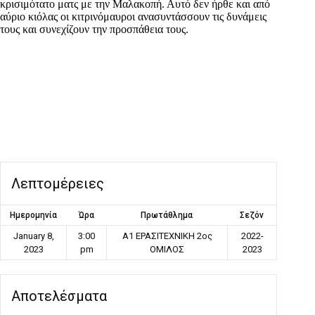
κρισιμότατο ματς με την Μαλακοπή. Αυτό δεν ήρθε και από
αύριο κιόλας οι κιτρινόμαυροι ανασυντάσσουν τις δυνάμεις
τους και συνεχίζουν την προσπάθεια τους.
Λεπτομέρειες
Ημερομηνία
Ώρα
Πρωτάθλημα
Σεζόν
January 8,
3:00
Α1 ΕΡΑΣΙΤΕΧΝΙΚΗ 2ος
2022-
2023
pm
ΟΜΙΛΟΣ
2023
Αποτελέσματα