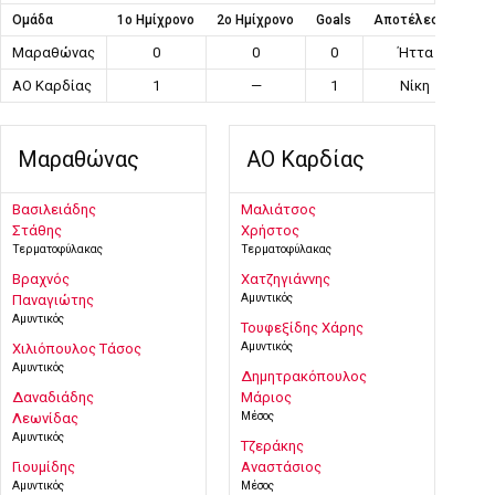
Ομάδα
1ο Ημίχρονο
2ο Ημίχρονο
Goals
Αποτέλεσμα
Μαραθώνας
0
0
0
Ήττα
ΑΟ Καρδίας
1
—
1
Νίκη
Μαραθώνας
ΑΟ Καρδίας
Βασιλειάδης
Μαλιάτσος
Στάθης
Χρήστος
Τερματοφύλακας
Τερματοφύλακας
Βραχνός
Χατζηγιάννης
Αμυντικός
Παναγιώτης
Αμυντικός
Τουφεξίδης Χάρης
Αμυντικός
Χιλιόπουλος Τάσος
Αμυντικός
Δημητρακόπουλος
Δαναδιάδης
Μάριος
Μέσος
Λεωνίδας
Αμυντικός
Τζεράκης
Γιουμίδης
Αναστάσιος
Αμυντικός
Μέσος