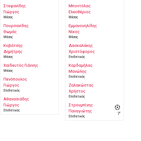
Στεφανίδης
Μποντόλας
Γιώργος
Ελευθέριος
Μέσος
Μέσος
Πουρσανίδης
Εμμανουηλίδης
Θωμάς
Νίκος
Μέσος
Μέσος
Κοβάτσης
Δασκαλάκης
Δημήτρης
Χριστόφορος
Μέσος
Επιθετικός
Χαϊδευτός Γιάννης
Καρδαμήλας
Μέσος
Μανώλης
Επιθετικός
Πενόπουλος
Γιώργος
Ζαλακώστας
Επιθετικός
Χρήστος
Επιθετικός
Αθανασιάδης
Γιώργος
Στρουμπίνης
Επιθετικός
Παναγιώτης
7'
Επιθετικός