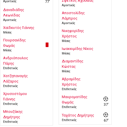
Σφέτκος Αχιλλέας
Αμυντικός
77'
Αμυντικός
Δαναδιάδης
Αποστολίδης
Λεωνίδας
Λάμπρος
Αμυντικός
Αμυντικός
Χαϊδευτός Γιάννης
Νικηφορίδης
Μέσος
Χρήστος
Πουρσανίδης
Μέσος
Θωμάς
Ιωακειμίδης Νίκος
Μέσος
Μέσος
Ανδριόπουλος
Διαμαντίδης
Πάρης
Κώστας
Επιθετικός
Μέσος
Χατζηπαναγής
Αβραμίδης
Λάζαρος
Χρήστος
Επιθετικός
Επιθετικός
Χρυσοστόμου
Μαυροματίδης
Γιάννης
Θωμάς
Επιθετικός
37'
Επιθετικός
Μπουζάκης
Ταχάτος Δημήτρης
Δημήτρης
Επιθετικός
67'
Επιθετικός