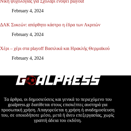
Νίκη ψυχολογίας για Σχολάρι ενόψει playout
February 4, 2024
ΔΑΚ Συκεών: απόρθητο κάστρο η έδρα των Ακριτών
February 4, 2024
Χέρι – χέρι στα playoff Βασιλικά και Ηρακλής Θερμαϊκού
February 4, 2024
Τα άρθρα, οι δημοσιεύσεις και γενικά το περιεχόμενο του
goalpress.gr διατίθεται στους επισκέπτες αυστηρά για
προσωπική χρήση. Απαγορεύεται η χρήση ή αναδημοσίευση
του, σε οποιοδήποτε μέσο, μετά ή άνευ επεξεργασίας, χωρίς
γραπτή άδεια του εκδότη.