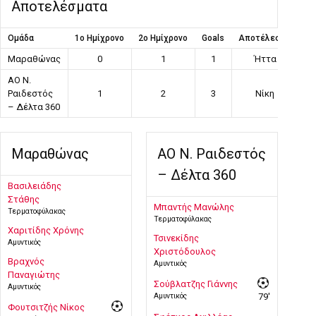
Αποτελέσματα
Ομάδα
1ο Ημίχρονο
2ο Ημίχρονο
Goals
Αποτέλεσμα
Μαραθώνας
0
1
1
Ήττα
ΑΟ Ν.
Ραιδεστός
1
2
3
Νίκη
– Δέλτα 360
Μαραθώνας
ΑΟ Ν. Ραιδεστός
– Δέλτα 360
Βασιλειάδης
Στάθης
Μπαντής Μανώλης
Τερματοφύλακας
Τερματοφύλακας
Χαριτίδης Χρόνης
Τσινεκίδης
Αμυντικός
Χριστόδουλος
Βραχνός
Αμυντικός
Παναγιώτης
Σούβλατζης Γιάννης
Αμυντικός
Αμυντικός
79'
Φουτσιτζής Νίκος