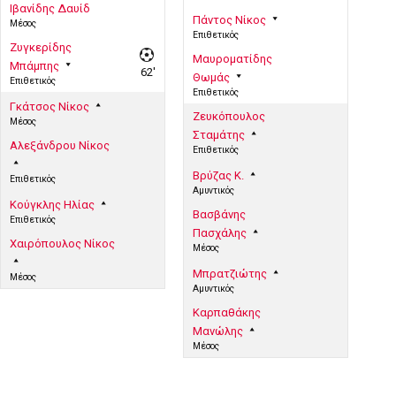
Ιβανίδης Δαυίδ
Πάντος Νίκος
Μέσος
Επιθετικός
Ζυγκερίδης
Μαυροματίδης
Μπάμπης
62'
Θωμάς
Επιθετικός
Επιθετικός
Γκάτσος Νίκος
Ζευκόπουλος
Μέσος
Σταμάτης
Αλεξάνδρου Νίκος
Επιθετικός
Βρύζας Κ.
Επιθετικός
Αμυντικός
Κούγκλης Ηλίας
Βασβάνης
Επιθετικός
Πασχάλης
Χαιρόπουλος Νίκος
Μέσος
Μπρατζιώτης
Μέσος
Αμυντικός
Καρπαθάκης
Μανώλης
Μέσος