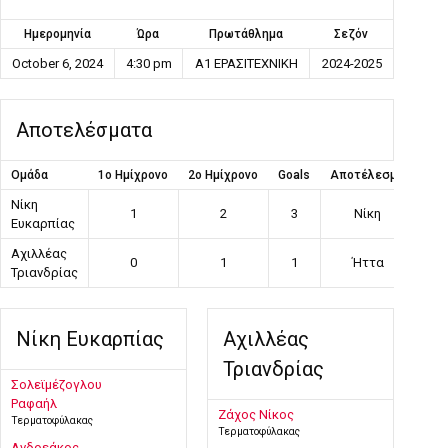
Ημερομηνία
Ώρα
Πρωτάθλημα
Σεζόν
October 6, 2024
4:30 pm
Α1 ΕΡΑΣΙΤΕΧΝΙΚΗ
2024-2025
Αποτελέσματα
Ομάδα
1ο Ημίχρονο
2ο Ημίχρονο
Goals
Αποτέλεσμα
Νίκη
1
2
3
Νίκη
Ευκαρπίας
Αχιλλέας
0
1
1
Ήττα
Τριανδρίας
Νίκη Ευκαρπίας
Αχιλλέας
Τριανδρίας
Σολεϊμέζογλου
Ραφαήλ
Ζάχος Νίκος
Τερματοφύλακας
Τερματοφύλακας
Ανδρεάκος