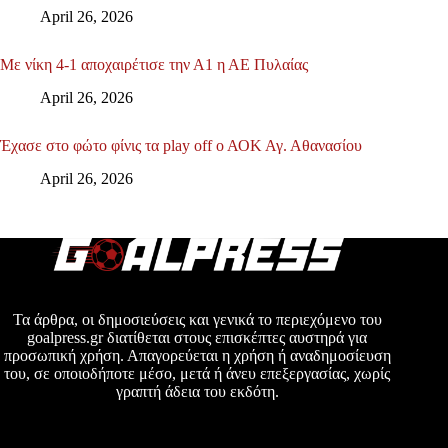
April 26, 2026
Με νίκη 4-1 αποχαιρέτισε την Α1 η ΑΕ Πυλαίας
April 26, 2026
Έχασε στο φώτο φίνις τα play off ο ΑΟΚ Αγ. Αθανασίου
April 26, 2026
Τα άρθρα, οι δημοσιεύσεις και γενικά το περιεχόμενο του
goalpress.gr διατίθεται στους επισκέπτες αυστηρά για
προσωπική χρήση. Απαγορεύεται η χρήση ή αναδημοσίευση
του, σε οποιοδήποτε μέσο, μετά ή άνευ επεξεργασίας, χωρίς
γραπτή άδεια του εκδότη.