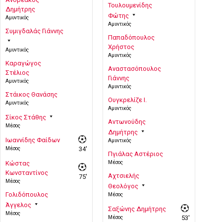
Τουλουμενίδης
Δημήτρης
Φώτης
Αμυντικός
Αμυντικός
Συμιγδαλάς Γιάννης
Παπαδόπουλος
Χρήστος
Αμυντικός
Αμυντικός
Καραγώγος
Αναστασόπουλος
Στέλιος
Γιάννης
Αμυντικός
Αμυντικός
Στάικος Θανάσης
Ουγκρελίζε Ι.
Αμυντικός
Αμυντικός
Σίκος Στάθης
Αντωνούδης
Μέσος
Δημήτρης
Ιωαννίδης Φαίδων
Αμυντικός
Μέσος
34'
Πγιάλας Αστέριος
Μέσος
Κώστας
Κωνσταντίνος
Αχτσιελής
75'
Μέσος
Θεολόγος
Γολιδόπουλος
Μέσος
Άγγελος
Σαξώνης Δημήτρης
Μέσος
Μέσος
53'