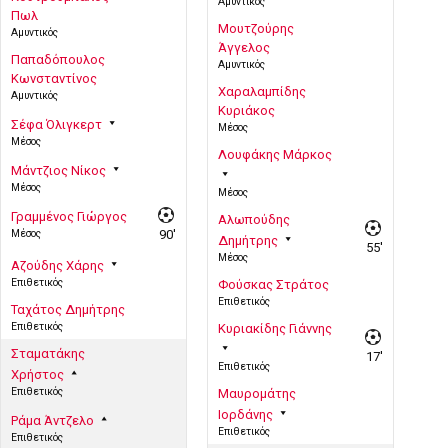
Αμυντικός
Πωλ
Μουτζούρης
Αμυντικός
Άγγελος
Παπαδόπουλος
Αμυντικός
Κωνσταντίνος
Χαραλαμπίδης
Αμυντικός
Κυριάκος
Σέφα Όλιγκερτ
Μέσος
Μέσος
Λουφάκης Μάρκος
Μάντζιος Νίκος
Μέσος
Μέσος
Γραμμένος Γιώργος
Αλωπούδης
Μέσος
90'
Δημήτρης
55'
Μέσος
Αζούδης Χάρης
Επιθετικός
Φούσκας Στράτος
Επιθετικός
Ταχάτος Δημήτρης
Επιθετικός
Κυριακίδης Γιάννης
Σταματάκης
17'
Επιθετικός
Χρήστος
Επιθετικός
Μαυρομάτης
Ιορδάνης
Ράμα Άντζελο
Επιθετικός
Επιθετικός