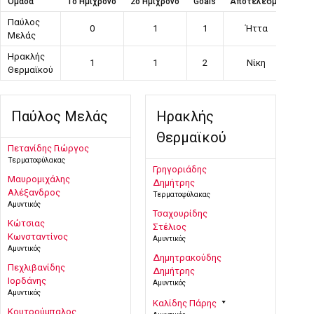
Ομάδα
1ο Ημίχρονο
2ο Ημίχρονο
Goals
Αποτέλεσμα
Παύλος
0
1
1
Ήττα
Μελάς
Ηρακλής
1
1
2
Νίκη
Θερμαϊκού
Παύλος Μελάς
Ηρακλής
Θερμαϊκού
Πετανίδης Γιώργος
Τερματοφύλακας
Γρηγοριάδης
Μαυρομιχάλης
Δημήτρης
Αλέξανδρος
Τερματοφύλακας
Αμυντικός
Τσαχουρίδης
Κώτσιας
Στέλιος
Κωνσταντίνος
Αμυντικός
Αμυντικός
Δημητρακούδης
Πεχλιβανίδης
Δημήτρης
Ιορδάνης
Αμυντικός
Αμυντικός
Καλίδης Πάρης
Κουτρούμπαλος