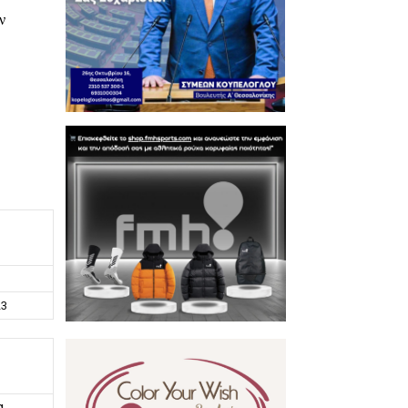
ν
23
α