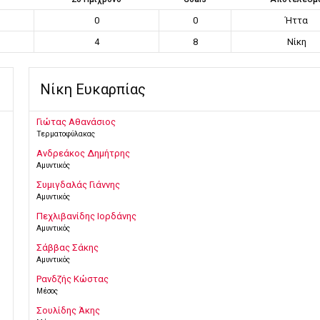
0
0
Ήττα
4
8
Νίκη
Νίκη Ευκαρπίας
Γιώτας Αθανάσιος
Τερματοφύλακας
Ανδρεάκος Δημήτρης
Αμυντικός
Συμιγδαλάς Γιάννης
Αμυντικός
Πεχλιβανίδης Ιορδάνης
Αμυντικός
Σάββας Σάκης
Αμυντικός
Ρανδζής Κώστας
Μέσος
Σουλίδης Άκης