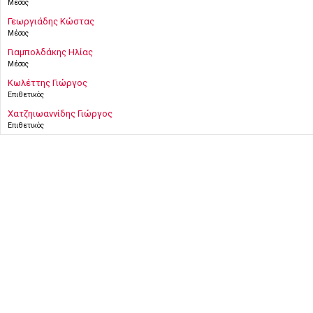
Μέσος
Γεωργιάδης Κώστας
Μέσος
Γιαμπολδάκης Ηλίας
Μέσος
Κωλέττης Γιώργος
Επιθετικός
Χατζηιωαννίδης Γιώργος
Επιθετικός