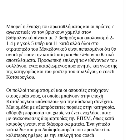
Μπορεί η έναρξη του πρωταθλήματος και οι πρώτες 7
αγωνιστικές να τον βρίσκουν χαμηλά στον
βαθμολογικό πίνακα με 7 βαθμούς και απολογισμό 2-
1-4 με γκολ 5 υπέρ και 11 κατά αλλά όλοι στο
στρατόπεδο του Μακεδονικού είναι πεπεισμένοι ότι θα
αντιστρέψουν την κατάσταση και θα έλθουν τα θετικά
αποτελέσματα. Προσωπική επιλογή των ιθύνοντων του
συλλόγου, ένας καταξιωμένος προπονητής και γνώστης
της κατηγορίας και του ροστερ του συλλόγου, ο coach
Κοτσερογλου.
Οι πολλοί τραυματισμοί και οι απουσίες στοίχησαν
στους πράσινους, οι οποίοι μπαίνουν στην εποχή
Κοτσέρογλου «πάνοπλοι» για την δύσκολη συνέχεια.
Μια ομάδα με αξιοπρόσεκτες πορείες στην κατηγορία,
αθόρυβη παρουσία και χωρίς να έχει ενοχλήσει ποτέ
με ανακοινώσεις διαμαρτυρίας την ΕΠΣΜ, όπως κατά
καιρούς γίνεται από διάφορα σωματεία. Ένα γήπεδο
«στολίδι» και μια διοίκηση-παρέα που προσδοκεί σε
καλύτερες ημέρες με την επιλογή του coach