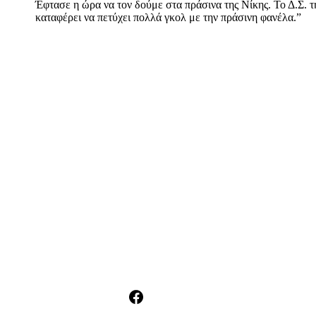
Έφτασε η ώρα να τον δούμε στα πράσινα της Νίκης. Το Δ.Σ. τη
καταφέρει να πετύχει πολλά γκολ με την πράσινη φανέλα.”