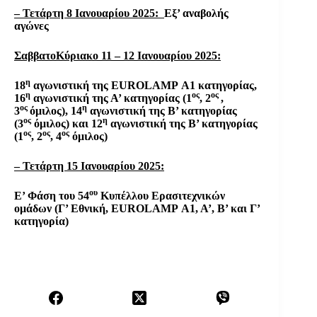
– Τετάρτη 8 Ιανουαρίου 2025:
Εξ’ αναβολής
αγώνες
ΣαββατοΚύριακο 11 – 12 Ιανουαρίου 2025:
η
18
αγωνιστική της
EUROLAMP
Α1 κατηγορίας,
η
ος
ος
16
αγωνιστική της Α’ κατηγορίας (1
, 2
,
ος
η
3
όμιλος), 14
αγωνιστική της Β’ κατηγορίας
ος
η
(3
όμιλος) και 12
αγωνιστική της Β’ κατηγορίας
ος
ος
ος
(1
, 2
, 4
όμιλος)
– Τετάρτη 15 Ιανουαρίου 2025:
ου
Ε’ Φάση του 54
Κυπέλλου Ερασιτεχνικών
ομάδων (Γ’ Εθνική,
EUROLAMP
Α1, Α’, Β’ και Γ’
κατηγορία)