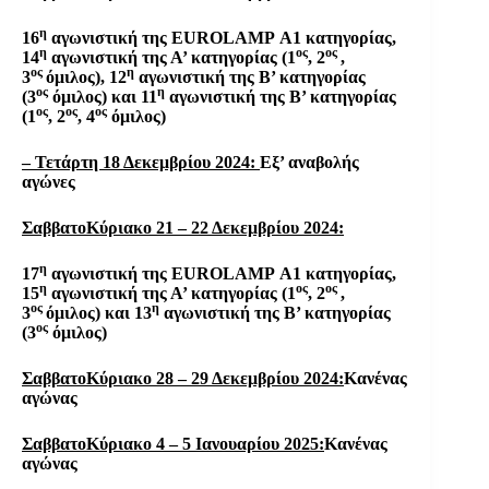
η
16
αγωνιστική της
EUROLAMP
Α1 κατηγορίας,
η
ος
ος
14
αγωνιστική της Α’ κατηγορίας (1
, 2
,
ος
η
3
όμιλος), 12
αγωνιστική της Β’ κατηγορίας
ος
η
(3
όμιλος) και 11
αγωνιστική της Β’ κατηγορίας
ος
ος
ος
(1
, 2
, 4
όμιλος)
– Τετάρτη 18 Δεκεμβρίου 2024:
Εξ’ αναβολής
αγώνες
ΣαββατοΚύριακο 21 – 22 Δεκεμβρίου 2024:
η
17
αγωνιστική της
EUROLAMP
Α1 κατηγορίας,
η
ος
ος
15
αγωνιστική της Α’ κατηγορίας (1
, 2
,
ος
η
3
όμιλος) και 13
αγωνιστική της Β’ κατηγορίας
ος
(3
όμιλος)
ΣαββατοΚύριακο 28 – 29 Δεκεμβρίου 2024:
Κανένας
αγώνας
ΣαββατοΚύριακο 4 – 5 Ιανουαρίου 2025:
Κανένας
αγώνας