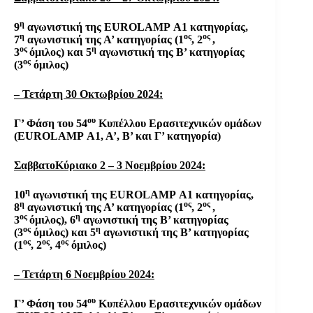
η
9
αγωνιστική της
EUROLAMP
Α1 κατηγορίας,
η
ος
ος
7
αγωνιστική της Α’ κατηγορίας (1
, 2
,
ος
η
3
όμιλος) και 5
αγωνιστική της Β’ κατηγορίας
ος
(3
όμιλος)
– Τετάρτη 30 Οκτωβρίου 2024:
ου
Γ’ Φάση του 54
Κυπέλλου Ερασιτεχνικών ομάδων
(
EUROLAMP
Α1, Α’, Β’ και Γ’ κατηγορία)
ΣαββατοΚύριακο 2 – 3 Νοεμβρίου 2024:
η
10
αγωνιστική της
EUROLAMP
Α1 κατηγορίας,
η
ος
ος
8
αγωνιστική της Α’ κατηγορίας (1
, 2
,
ος
η
3
όμιλος), 6
αγωνιστική της Β’ κατηγορίας
ος
η
(3
όμιλος) και 5
αγωνιστική της Β’ κατηγορίας
ος
ος
ος
(1
, 2
, 4
όμιλος)
– Τετάρτη 6
N
οεμβρίου 2024:
ου
Γ’ Φάση του 54
Κυπέλλου Ερασιτεχνικών ομάδων