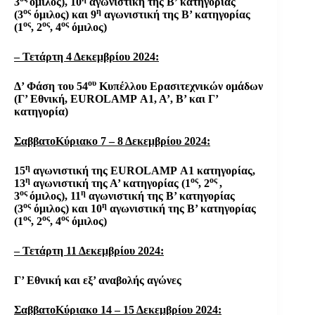
3
όμιλος), 10
αγωνιστική της Β’ κατηγορίας
ος
η
(3
όμιλος) και 9
αγωνιστική της Β’ κατηγορίας
ος
ος
ος
(1
, 2
, 4
όμιλος)
– Τετάρτη 4 Δεκεμβρίου 2024:
ου
Δ’ Φάση του 54
Κυπέλλου Ερασιτεχνικών ομάδων
(Γ’ Εθνική,
EUROLAMP
Α1, Α’, Β’ και Γ’
κατηγορία)
ΣαββατοΚύριακο 7 – 8 Δεκεμβρίου 2024:
η
15
αγωνιστική της
EUROLAMP
Α1 κατηγορίας,
η
ος
ος
13
αγωνιστική της Α’ κατηγορίας (1
, 2
,
ος
η
3
όμιλος), 11
αγωνιστική της Β’ κατηγορίας
ος
η
(3
όμιλος) και 10
αγωνιστική της Β’ κατηγορίας
ος
ος
ος
(1
, 2
, 4
όμιλος)
– Τετάρτη 11 Δεκεμβρίου 2024:
Γ’ Εθνική και εξ’ αναβολής αγώνες
ΣαββατοΚύριακο 14 – 15 Δεκεμβρίου 2024: