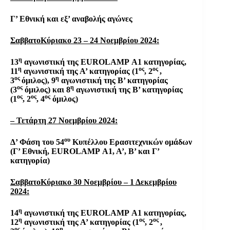
Γ’ Εθνική και εξ’ αναβολής αγώνες
ΣαββατοΚύριακο 23 – 24 Νοεμβρίου 2024:
η
13
αγωνιστική της
EUROLAMP
Α1 κατηγορίας,
η
ος
ος
11
αγωνιστική της Α’ κατηγορίας (1
, 2
,
ος
η
3
όμιλος), 9
αγωνιστική της Β’ κατηγορίας
ος
η
(3
όμιλος) και 8
αγωνιστική της Β’ κατηγορίας
ος
ος
ος
(1
, 2
, 4
όμιλος)
– Τετάρτη 27 Νοεμβρίου 2024:
ου
Δ’ Φάση του 54
Κυπέλλου Ερασιτεχνικών ομάδων
(Γ’ Εθνική,
EUROLAMP
Α1, Α’, Β’ και Γ’
κατηγορία)
ΣαββατοΚύριακο 30 Νοεμβρίου – 1 Δεκεμβρίου
2024:
η
14
αγωνιστική της
EUROLAMP
Α1 κατηγορίας,
η
ος
ος
12
αγωνιστική της Α’ κατηγορίας (1
, 2
,
ος
η