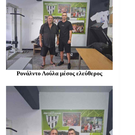
Ρονάλντο Λούλα μέσος ελεύθερος