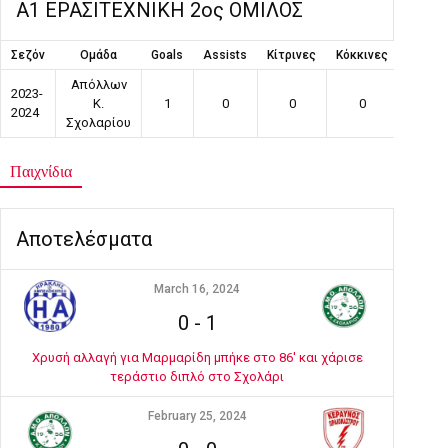
Α1 ΕΡΑΣΙΤΕΧΝΙΚΗ 2ος ΟΜΙΛΟΣ
Σεζόν
Ομάδα
Goals
Assists
Κίτρινες
Κόκκινες
Συμμε
Απόλλων
2023-
Κ.
1
0
0
0
8
2024
Σχολαρίου
Παιχνίδια
Αποτελέσματα
March 16, 2024
0
-
1
Χρυσή αλλαγή για Μαρμαρίδη μπήκε στο 86' και χάρισε
τεράστιο διπλό στο Σχολάρι
February 25, 2024