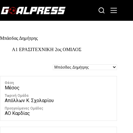
Skip
to
content
Μπάσδας Δημήτρης
Α1 ΕΡΑΣΙΤΕΧΝΙΚΗ 2ος ΟΜΙΛΟΣ
Θέση
Μέσος
Τωρινή Ομάδα
Απόλλων Κ. Σχολαρίου
Προηγούμενες Ομάδες
ΑΟ Καρδίας