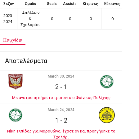
Σεζόν
Ομάδα
Goals
Assists
Κίτρινες
Κόκκινες
Συμμε
Απόλλων
2023-
Κ.
0
0
0
0
1
2024
Σχολαρίου
Παιχνίδια
Αποτελέσματα
March 30, 2024
2
-
1
Με ανατροπή πήρε το τρίποντο ο Φοίνικας Πολίχνης
March 24, 2024
1
-
2
Νίκη ελπίδας για Μαραθώνα, έχασε αν και προηγήθηκε το
Σχολάρι