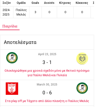
Σεζόν
Ομάδα
Goals
Assists
Κίτρινες
Κόκκινες
Συμμετοχ
2024-
Παύλος
3
0
0
0
10
2025
Μελάς
Παιχνίδια
Αποτελέσματα
April 23, 2025
3
-
1
Ολοκληρώθηκε μια χρονιά σχεδόν μόνο με θετικό πρόσημο
για Παύλο Μελά και Πυλαία
March 30, 2025
0
-
6
Στα play off με Τάχατο από άλλο πλανήτη ο Παύλος Μελάς