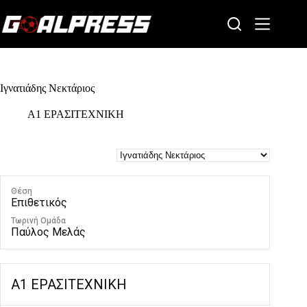
Skip
to
content
Ιγνατιάδης Νεκτάριος
Α1 ΕΡΑΣΙΤΕΧΝΙΚΗ
Θέση
Επιθετικός
Τωρινή Ομάδα
Παύλος Μελάς
Α1 ΕΡΑΣΙΤΕΧΝΙΚΗ