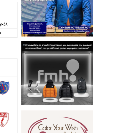
γκόλ
0