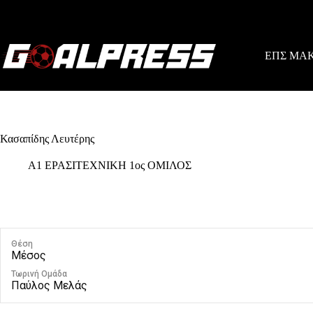
Skip
to
content
ΕΠΣ ΜΑ
Κασαπίδης Λευτέρης
Α1 ΕΡΑΣΙΤΕΧΝΙΚΗ 1ος ΟΜΙΛΟΣ
Θέση
Μέσος
Τωρινή Ομάδα
Παύλος Μελάς