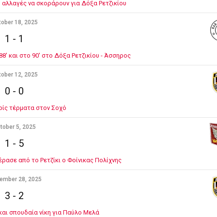
ο αλλαγές να σκοράρουν για Δόξα Ρετζικίου
ober 18, 2025
1
-
1
8' και στο 90' στο Δόξα Ρετζικίου - Άσσηρος
ober 12, 2025
0
-
0
ρίς τέρματα στον Σοχό
tober 5, 2025
1
-
5
έρασε από το Ρετζίκι ο Φοίνικας Πολίχνης
ember 28, 2025
3
-
2
και σπουδαία νίκη για Παύλο Μελά