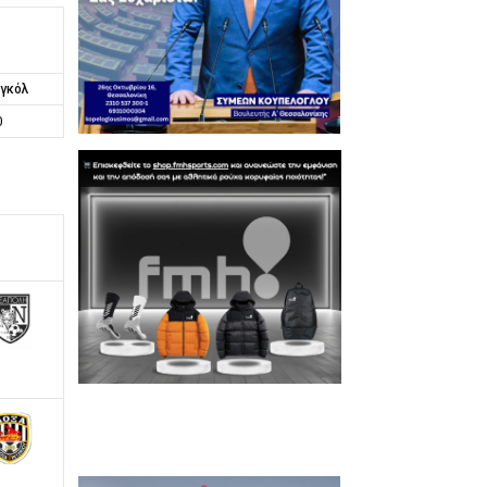
γκόλ
0