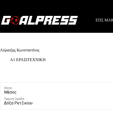
Skip
to
content
ΕΠΣ ΜΑ
Λύρατζης Κωνσταντίνος
Α1 ΕΡΑΣΙΤΕΧΝΙΚΗ
Θέση
Μέσος
Τωρινή Ομάδα
Δόξα Ρετζικίου