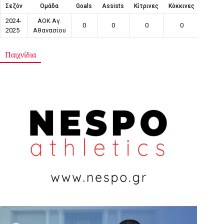
Σεζόν
Ομάδα
Goals
Assists
Κίτρινες
Κόκκινες
Συμμε
2024-
ΑΟΚ Αγ.
0
0
0
0
0
2025
Αθανασίου
Παιχνίδια