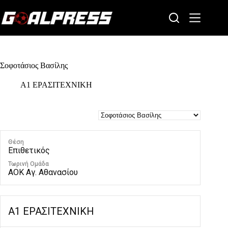
Skip
to
content
Σοφοτάσιος Βασίλης
Α1 ΕΡΑΣΙΤΕΧΝΙΚΗ
Θέση
Επιθετικός
Τωρινή Ομάδα
ΑΟΚ Αγ. Αθανασίου
Α1 ΕΡΑΣΙΤΕΧΝΙΚΗ