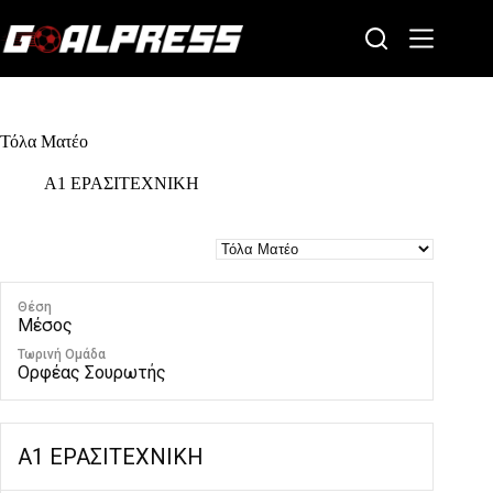
Skip
to
content
Τόλα Ματέο
Α1 ΕΡΑΣΙΤΕΧΝΙΚΗ
Θέση
Μέσος
Τωρινή Ομάδα
Ορφέας Σουρωτής
Α1 ΕΡΑΣΙΤΕΧΝΙΚΗ