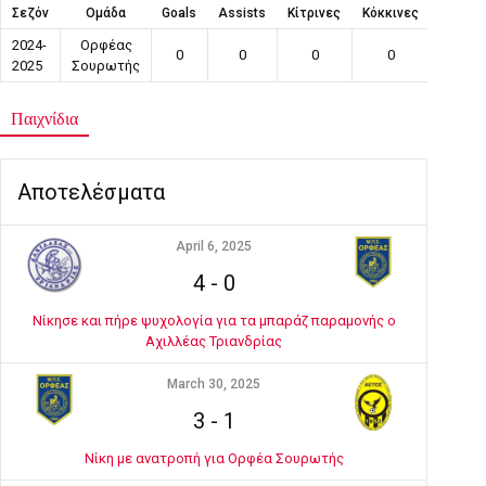
Σεζόν
Ομάδα
Goals
Assists
Κίτρινες
Κόκκινες
Συμμετ
2024-
Ορφέας
0
0
0
0
1
2025
Σουρωτής
Παιχνίδια
Αποτελέσματα
April 6, 2025
4
-
0
Νίκησε και πήρε ψυχολογία για τα μπαράζ παραμονής ο
Αχιλλέας Τριανδρίας
March 30, 2025
3
-
1
Νίκη με ανατροπή για Ορφέα Σουρωτής