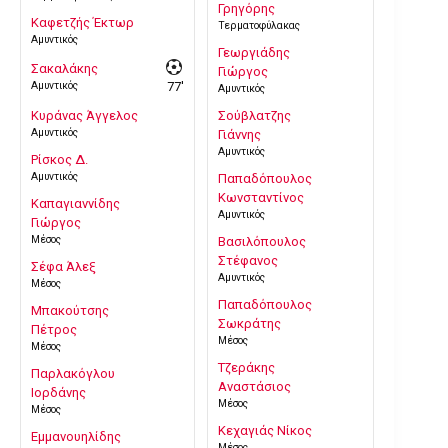
Γρηγόρης
Καφετζής Έκτωρ
Τερματοφύλακας
Αμυντικός
Γεωργιάδης
Σακαλάκης
Γιώργος
Αμυντικός
77'
Αμυντικός
Κυράνας Άγγελος
Σούβλατζης
Αμυντικός
Γιάννης
Αμυντικός
Ρίσκος Δ.
Αμυντικός
Παπαδόπουλος
Κωνσταντίνος
Καπαγιαννίδης
Αμυντικός
Γιώργος
Μέσος
Βασιλόπουλος
Στέφανος
Σέφα Άλεξ
Αμυντικός
Μέσος
Παπαδόπουλος
Μπακούτσης
Σωκράτης
Πέτρος
Μέσος
Μέσος
Τζεράκης
Παρλακόγλου
Αναστάσιος
Ιορδάνης
Μέσος
Μέσος
Κεχαγιάς Νίκος
Εμμανουηλίδης
Μέσος