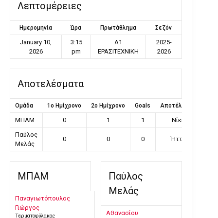
Λεπτομέρειες
Ημερομηνία
Ώρα
Πρωτάθλημα
Σεζόν
January 10,
3:15
Α1
2025-
2026
pm
ΕΡΑΣΙΤΕΧΝΙΚΗ
2026
Αποτελέσματα
Ομάδα
1ο Ημίχρονο
2ο Ημίχρονο
Goals
Αποτέλεσμα
ΜΠΑΜ
0
1
1
Νίκη
Παύλος
0
0
0
Ήττα
Μελάς
ΜΠΑΜ
Παύλος
Μελάς
Παναγιωτόπουλος
Γιώργος
Αθανασίου
Τερματοφύλακας