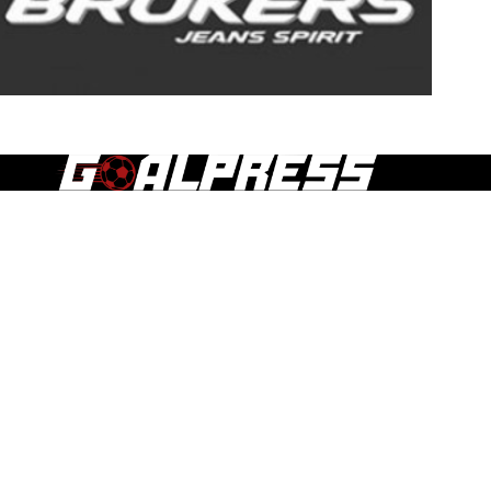
Τα άρθρα, οι δημοσιεύσεις και γενικά το περιεχόμενο του
goalpress.gr διατίθεται στους επισκέπτες αυστηρά για
προσωπική χρήση. Απαγορεύεται η χρήση ή αναδημοσίευση
του, σε οποιοδήποτε μέσο, μετά ή άνευ επεξεργασίας, χωρίς
γραπτή άδεια του εκδότη.