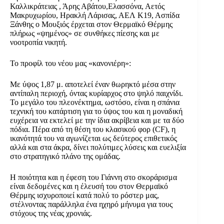
Καλλικράτειας , Άρης Αβάτου,Ελασσόνα, Αετός
Μακρυχωρίου, Ηρακλή Λάρισας, ΑΕΛ Κ19, Ασπίδα
Ξάνθης ο Μουξιός έρχεται στον Θερμαϊκό Θέρμης
πλήρως «ψημένος» σε συνθήκες πίεσης και με
νοοτροπία νικητή.
Το προφίλ του νέου μας «κανονιέρη»:
Με ύψος 1,87 μ. αποτελεί έναν θωρηκτό μέσα στην
αντίπαλη περιοχή, όντας κυρίαρχος στο ψηλό παιχνίδι.
Το μεγάλο του πλεονέκτημα, ωστόσο, είναι η σπάνια
τεχνική του κατάρτιση για το ύψος του και η μοναδική
ευχέρεια να εκτελεί με την ίδια ακρίβεια και με τα δύο
πόδια. Πέρα από τη θέση του κλασικού φορ (CF), η
ικανότητά του να αγωνίζεται ως δεύτερος επιθετικός
αλλά και στα άκρα, δίνει πολύτιμες λύσεις και ευελιξία
στο στρατηγικό πλάνο της ομάδας.
Η ποιότητα και η έφεση του Γιάννη στο σκοράρισμα
είναι δεδομένες και η έλευσή του στον Θερμαϊκό
Θέρμης ισχυροποιεί κατά πολύ το ρόστερ μας,
στέλνοντας παράλληλα ένα ηχηρό μήνυμα για τους
στόχους της νέας χρονιάς.