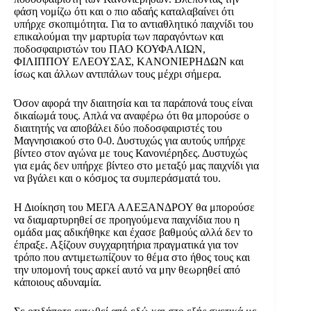
φάση νομίζω ότι και ο πιο αδαής καταλαβαίνει ότι
υπήρχε σκοπιμότητα. Για το αντιαθλητικό παιχνίδι του
επικαλούμαι την μαρτυρία των παραγόντων και
ποδοσφαιριστών του ΠΑΟ ΚΟΥΦΑΛΙΩΝ,
ΦΙΛΙΠΠΟΥ ΕΛΕΟΥΣΑΣ, ΚΑΝΟΝΙΕΡΗΔΩΝ και
ίσως και άλλων αντιπάλων τους μέχρι σήμερα.
Όσον αφορά την διαιτησία και τα παράπονά τους είναι
δικαίωμά τους. Απλά να αναφέρω ότι θα μπορούσε ο
διαιτητής να αποβάλει δύο ποδοσφαιριστές του
Μαγνησιακού στο 0-0. Δυστυχώς για αυτούς υπήρχε
βίντεο στον αγώνα με τους Κανονιέρηδες. Δυστυχώς
για εμάς δεν υπήρχε βίντεο στο μεταξύ μας παιχνίδι για
να βγάλει και ο κόσμος τα συμπεράσματά του.
Η Διοίκηση του ΜΕΓΑ ΑΛΕΞΑΝΔΡΟΥ θα μπορούσε
να διαμαρτυρηθεί σε προηγούμενα παιχνίδια που η
ομάδα μας αδικήθηκε και έχασε βαθμούς αλλά δεν το
έπραξε. Αξίζουν συγχαρητήρια πραγματικά για τον
τρόπο που αντιμετωπίζουν το θέμα στο ήθος τους και
την υπομονή τους αρκεί αυτό να μην θεωρηθεί από
κάποιους αδυναμία.