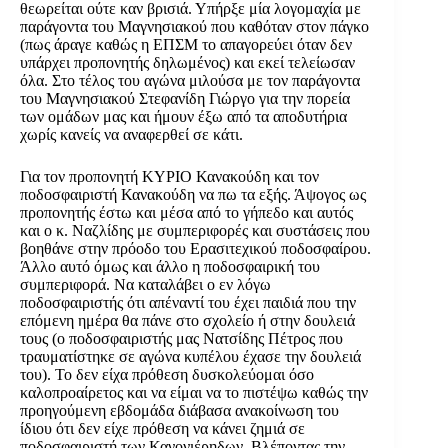
θεωρείται ούτε καν βρισιά. Υπήρξε μία λογομαχία με
παράγοντα του Μαγνησιακού που καθόταν στον πάγκο
(πως άραγε καθώς η ΕΠΣΜ το απαγορεύει όταν δεν
υπάρχει προπονητής δηλωμένος) και εκεί τελείωσαν
όλα. Στο τέλος του αγώνα μιλούσα με τον παράγοντα
του Μαγνησιακού Στεφανίδη Γιώργο για την πορεία
των ομάδων μας και ήμουν έξω από τα αποδυτήρια
χωρίς κανείς να αναφερθεί σε κάτι.
Για τον προπονητή ΚΥΡΙΟ Κανακούδη και τον
ποδοσφαιριστή Κανακούδη να πω τα εξής. Άψογος ως
προπονητής έστω και μέσα από το γήπεδο και αυτός
και ο κ. Ναζλίδης με συμπεριφορές και συστάσεις που
βοηθάνε στην πρόοδο του Ερασιτεχικού ποδοσφαίρου.
Άλλο αυτό όμως και άλλο η ποδοσφαιρική του
συμπεριφορά. Να καταλάβει ο εν λόγω
ποδοσφαιριστής ότι απέναντί του έχει παιδιά που την
επόμενη ημέρα θα πάνε στο σχολείο ή στην δουλειά
τους (ο ποδοσφαιριστής μας Νατσίδης Πέτρος που
τραυματίστηκε σε αγώνα κυπέλου έχασε την δουλειά
του). Το δεν είχα πρόθεση δυσκολεύομαι όσο
καλοπροαίρετος και να είμαι να το πιστέψω καθώς την
προηγούμενη εβδομάδα διάβασα ανακοίνωση του
ίδιου ότι δεν είχε πρόθεση να κάνει ζημιά σε
ποδοσφαιριστή των Κανονιέρηδων. Βλέποντας την