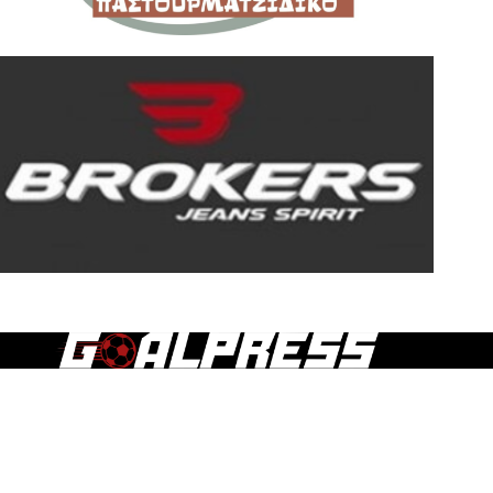
Τα άρθρα, οι δημοσιεύσεις και γενικά το περιεχόμενο του
goalpress.gr διατίθεται στους επισκέπτες αυστηρά για
προσωπική χρήση. Απαγορεύεται η χρήση ή αναδημοσίευση
του, σε οποιοδήποτε μέσο, μετά ή άνευ επεξεργασίας, χωρίς