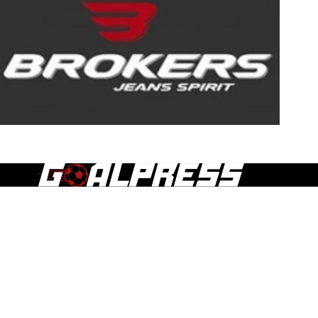
Τα άρθρα, οι δημοσιεύσεις και γενικά το περιεχόμενο του
goalpress.gr διατίθεται στους επισκέπτες αυστηρά για
προσωπική χρήση. Απαγορεύεται η χρήση ή αναδημοσίευση
του, σε οποιοδήποτε μέσο, μετά ή άνευ επεξεργασίας, χωρίς
γραπτή άδεια του εκδότη.