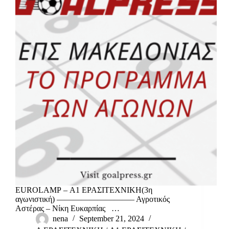
EUROLAMP – Α1 ΕΡΑΣΙΤΕΧΝΙΚΗ(3η
αγωνιστική) —————————– Αγροτικός
Αστέρας – Νίκη Ευκαρπίας …
nena
September 21, 2024