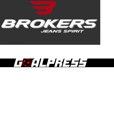
Τα άρθρα, οι δημοσιεύσεις και γενικά το περιεχόμενο του
goalpress.gr διατίθεται στους επισκέπτες αυστηρά για
προσωπική χρήση. Απαγορεύεται η χρήση ή αναδημοσίευση
του, σε οποιοδήποτε μέσο, μετά ή άνευ επεξεργασίας, χωρίς
γραπτή άδεια του εκδότη.