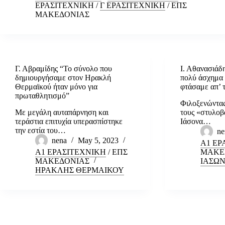
ΕΡΑΣΙΤΕΧΝΙΚΗ
/
Γ ΕΡΑΣΙΤΕΧΝΙΚΗ
/
ΕΠΣ
ΜΑΚΕΔΟΝΙΑΣ
Γ. Αβραμίδης “Το σύνολο που
Ι. Αθανασιάδη
δημιουργήσαμε στον Ηρακλή
πολύ άσχημα 
Θερμαϊκού ήταν μόνο για
φτάσαμε απ’ τ
πρωταθλητισμό”
Φιλοξενώντας 
Με μεγάλη αυταπάρνηση και
τους «στυλοβά
τεράστια επιτυχία υπερασπίστηκε
Ιάσονα…
την εστία του…
ne
nena
May 5, 2023
Α1 ΕΡ
Α1 ΕΡΑΣΙΤΕΧΝΙΚΗ
/
ΕΠΣ
ΜΑΚΕ
ΜΑΚΕΔΟΝΙΑΣ
ΙΑΣΩΝ
ΗΡΑΚΛΗΣ ΘΕΡΜΑΙΚΟΥ