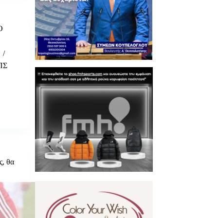
Ο
ΠΣ
ς, θα