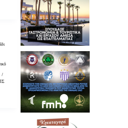
α
ίδι
τικό
ΠΣ