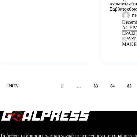
ανακοινώνεται
Σαββατοκύρι
ne
Decemb
Α1 ΕΡ
ΕΡΑΣΙ
ΕΡΑΣΙ
ΜΑΚΕ
1
…
83
84
85
PREV
Τα άρθρα, οι δημοσιεύσεις και γενικά το περιεχόμενο του goalpress.gr