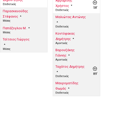
Αβραμίδης
Επιθετικός
Χρήστος
58'
Επιθετικός
Παρασκευούδης
Στέφανος
Μαλιώτας Αντώνης
Μέσος
Επιθετικός
Παπάζογλου Μ.
Μέσος
Κοντόφακας
Δημήτρης
Τσίτσιος Γιώργος
Αμυντικός
Μέσος
Βαρουξάκης
Γιάννης
Αμυντικός
Ταχάτος Δημήτρης
89'
Επιθετικός
Μαυροματίδης
Θωμάς
Επιθετικός