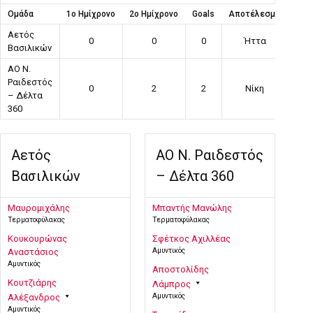
Ομάδα
1ο Ημίχρονο
2ο Ημίχρονο
Goals
Αποτέλεσμα
Αετός
0
0
0
Ήττα
Βασιλικών
ΑΟ Ν.
Ραιδεστός
0
2
2
Νίκη
– Δέλτα
360
Αετός
ΑΟ Ν. Ραιδεστός
Βασιλικών
– Δέλτα 360
Μαυρομιχάλης
Μπαντής Μανώλης
Τερματοφύλακας
Τερματοφύλακας
Κουκουρώνας
Σφέτκος Αχιλλέας
Αμυντικός
Αναστάσιος
Αμυντικός
Αποστολίδης
Κουτζιάρης
Λάμπρος
Αμυντικός
Αλέξανδρος
Αμυντικός