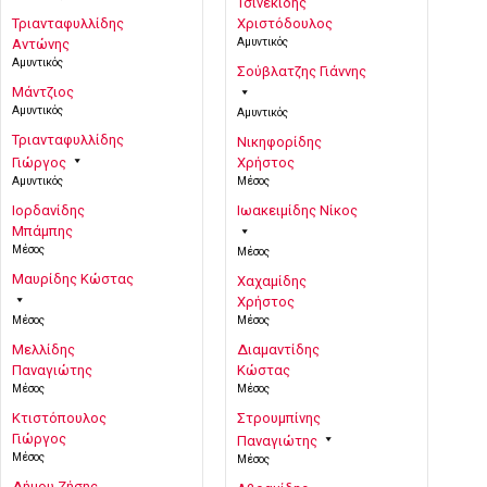
Τσινεκίδης
Τριανταφυλλίδης
Χριστόδουλος
Αμυντικός
Αντώνης
Αμυντικός
Σούβλατζης Γιάννης
Μάντζιος
Αμυντικός
Αμυντικός
Τριανταφυλλίδης
Νικηφορίδης
Γιώργος
Χρήστος
Αμυντικός
Μέσος
Ιορδανίδης
Ιωακειμίδης Νίκος
Μπάμπης
Μέσος
Μέσος
Μαυρίδης Κώστας
Χαχαμίδης
Χρήστος
Μέσος
Μέσος
Μελλίδης
Διαμαντίδης
Παναγιώτης
Κώστας
Μέσος
Μέσος
Κτιστόπουλος
Στρουμπίνης
Γιώργος
Παναγιώτης
Μέσος
Μέσος
Δήμου Ζήσης