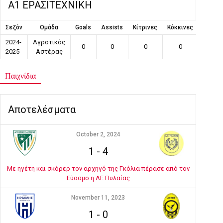
Α1 ΕΡΑΣΙΤΕΧΝΙΚΗ
Σεζόν
Ομάδα
Goals
Assists
Κίτρινες
Κόκκινες
Συμμε
2024-
Αγροτικός
0
0
0
0
1
2025
Αστέρας
Παιχνίδια
Αποτελέσματα
October 2, 2024
1
-
4
Με ηγέτη και σκόρερ τον αρχηγό της Γκόλια πέρασε από τον
Εύοσμο η ΑΕ Πυλαίας
November 11, 2023
1
-
0