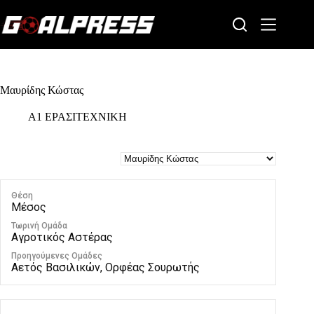
Skip
to
content
Μαυρίδης Κώστας
Α1 ΕΡΑΣΙΤΕΧΝΙΚΗ
Θέση
Μέσος
Τωρινή Ομάδα
Αγροτικός Αστέρας
Προηγούμενες Ομάδες
Αετός Βασιλικών, Ορφέας Σουρωτής