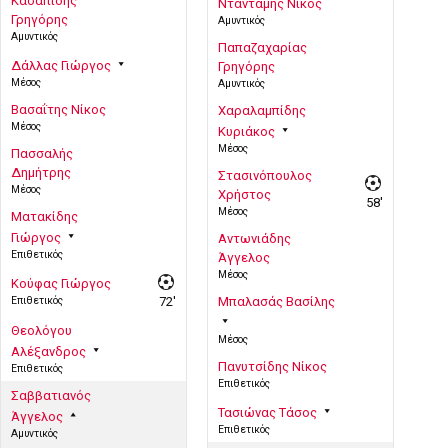
Κασαπίδης
Νταντάμης Νίκος
Γρηγόρης
Αμυντικός
Αμυντικός
Παπαζαχαρίας
Δάλλας Γιώργος
Γρηγόρης
Μέσος
Αμυντικός
Βασαΐτης Νίκος
Χαραλαμπίδης
Μέσος
Κυριάκος
Μέσος
Πασσαλής
Δημήτρης
Στασινόπουλος
Μέσος
Χρήστος
58'
Μέσος
Ματακίδης
Γιώργος
Αντωνιάδης
Επιθετικός
Άγγελος
Μέσος
Κούφας Γιώργος
Επιθετικός
72'
Μπαλασάς Βασίλης
Θεολόγου
Μέσος
Αλέξανδρος
Πανυτσίδης Νίκος
Επιθετικός
Επιθετικός
Σαββατιανός
Τασιώνας Τάσος
Άγγελος
Επιθετικός
Αμυντικός