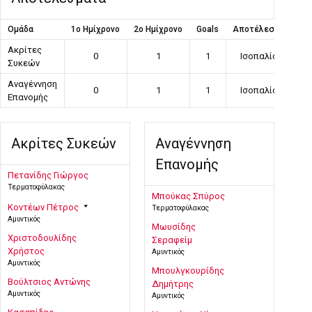
Ομάδα
1ο Ημίχρονο
2ο Ημίχρονο
Goals
Αποτέλεσμα
Ακρίτες
0
1
1
Ισοπαλία
Συκεών
Αναγέννηση
0
1
1
Ισοπαλία
Επανομής
Ακρίτες Συκεών
Αναγέννηση
Επανομής
Πετανίδης Γιώργος
Τερματοφύλακας
Μπούκας Σπύρος
Κοντέων Πέτρος
Τερματοφύλακας
Αμυντικός
Μωυσίδης
Χριστοδουλίδης
Σεραφείμ
Χρήστος
Αμυντικός
Αμυντικός
Μπουλγκουρίδης
Βούλτσιος Αντώνης
Δημήτρης
Αμυντικός
Αμυντικός