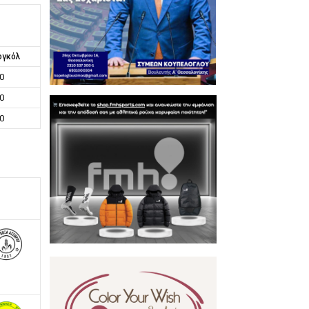
ογκόλ
0
0
0