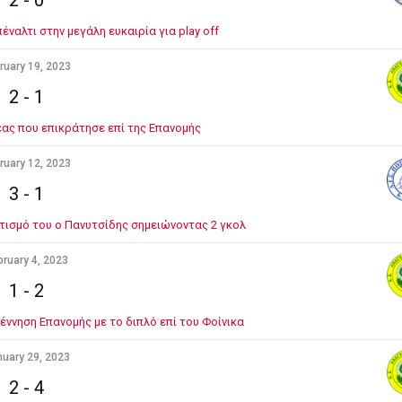
2
-
0
έναλτι στην μεγάλη ευκαιρία για play off
ruary 19, 2023
2
-
1
έας που επικράτησε επί της Επανομής
ruary 12, 2023
3
-
1
ισμό του ο Πανυτσίδης σημειώνοντας 2 γκολ
bruary 4, 2023
1
-
2
έννηση Επανομής με το διπλό επί του Φοίνικα
uary 29, 2023
2
-
4