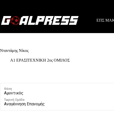
Skip
to
content
ΕΠΣ ΜΑ
Νταντάμης Νίκος
Α1 ΕΡΑΣΙΤΕΧΝΙΚΗ 2ος ΟΜΙΛΟΣ
Θέση
Αμυντικός
Τωρινή Ομάδα
Αναγέννηση Επανομής