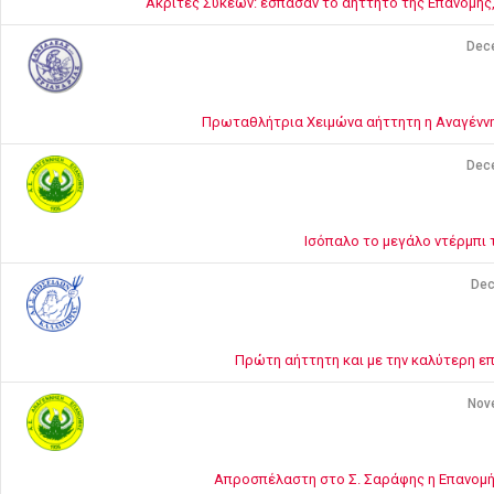
Ακρίτες Συκεών: έσπασαν το αήττητο της Επανομής,
Dec
Πρωταθλήτρια Χειμώνα αήττητη η Αναγέννη
Dec
Ισόπαλο το μεγάλο ντέρμπι 
Dec
Πρώτη αήττητη και με την καλύτερη ε
Nov
Απροσπέλαστη στο Σ. Σαράφης η Επανομή