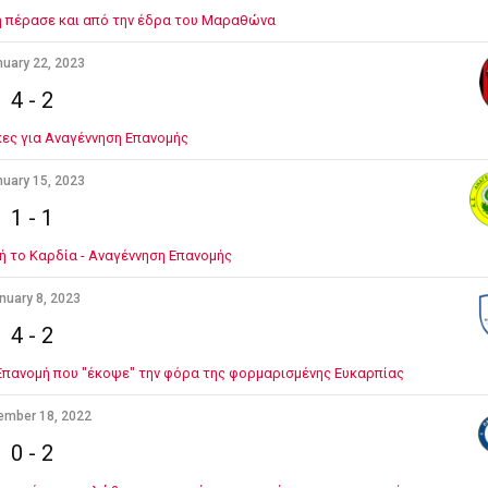
ή πέρασε και από την έδρα του Μαραθώνα
uary 22, 2023
4
-
2
κες για Αναγέννηση Επανομής
uary 15, 2023
1
-
1
τή το Καρδία - Αναγέννηση Επανομής
nuary 8, 2023
4
-
2
Επανομή που "έκοψε" την φόρα της φορμαρισμένης Ευκαρπίας
ember 18, 2022
0
-
2