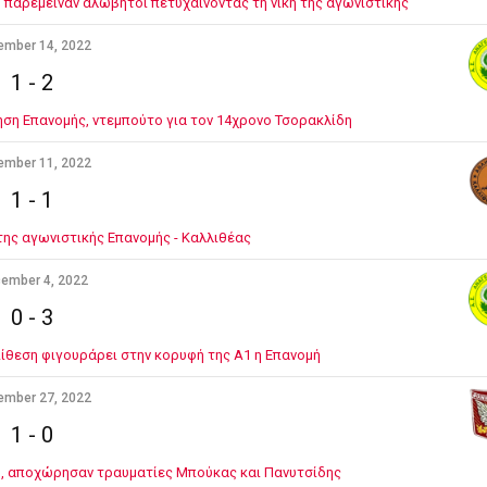
 παρέμειναν αλώβητοι πετυχαίνοντας τη νίκη της αγωνιστικής
ember 14, 2022
1
-
2
ση Επανομής, ντεμπούτο για τον 14χρονο Τσορακλίδη
ember 11, 2022
1
-
1
της αγωνιστικής Επανομής - Καλλιθέας
ember 4, 2022
0
-
3
πίθεση φιγουράρει στην κορυφή της Α1 η Επανομή
ember 27, 2022
1
-
0
, αποχώρησαν τραυματίες Μπούκας και Πανυτσίδης