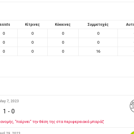
ssists
Κίτρινες
Κόκκινες
Συμμετοχές
Αυτ
0
0
0
0
0
0
0
0
0
0
0
16
May 7, 2023
1
-
0
πανομής, "παίρνει" την θέση της στα περιφερειακά μπαράζ
pril 29, 2023