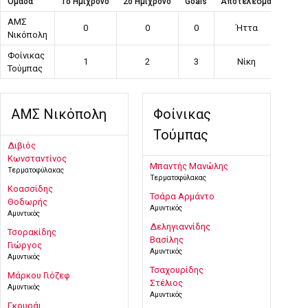
Ομάδα
1ο Ημίχρονο
2ο Ημίχρονο
Goals
Αποτέλεσμα
ΑΜΣ
0
0
0
Ήττα
Νικόπολη
Φοίνικας
1
2
3
Νίκη
Τούμπας
ΑΜΣ Νικόπολη
Φοίνικας
Τούμπας
Διβιός
Κωνσταντίνος
Μπαντής Μανώλης
Τερματοφύλακας
Τερματοφύλακας
Κοασσίδης
Τσάρα Αρμάντο
Θοδωρής
Αμυντικός
Αμυντικός
Δεληγιαννίδης
Τσορακίδης
Βασίλης
Γιώργος
Αμυντικός
Αμυντικός
Τσαχουρίδης
Μάρκου Γιόζεφ
Στέλιος
Αμυντικός
Αμυντικός
Γκουράι