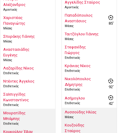
Αγγελίδης Σταύρος
Αλέξανδρος
Αμυντικός
Αμυντικός
Παπαδόπουλος
Χαριστέας
Αναστάσιος
Παναγιώτης
85'
Μέσος
Μέσος
Ταιτζόγλου Γιάννης
Σπυράκης Γιάννης
Μέσος
Μέσος
Στεφανίδης
Αναστασιάδης
Γιώργος
Ευγένης
Επιθετικός
Μέσος
Κράνιας Νίκος
Λαζαρίδης Νίκος
Επιθετικός
Επιθετικός
Νικολόπουλος
Ντέντες Άγγελος
Δήμητρης
Επιθετικός
92'
Επιθετικός
Σαλπιγγίδης
Ασήμογλου
Κωνσταντίνος
Επιθετικός
42'
Επιθετικός
Λυσσούδης Ηλίας
Μουρατίδης
Μέσος
Μπάμπης
Επιθετικός
Κουζούδης
Σταύρος
Κουκούλης Έβαν